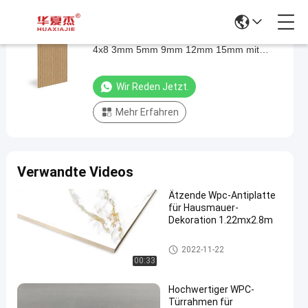
Plastiklaminat des pVC-Schaum-Brett-Blatt-
Plastiklaminat
4x8 3mm 5mm 9mm 12mm 15mm mit
des
hoher Dichte
pVC-
Wir Reden Jetzt.
Schaum-
Mehr Erfahren
Brett-
Blatt-
4x8
Verwandte Videos
3mm
5mm
Ätzende Wpc-Antiplatte
für Hausmauer-
9mm
Dekoration 1.22mx2.8m
12mm
WPC-Schaum-Brett
15mm
2022-11-22
00:33
mit
hoher
Hochwertiger WPC-
Türrahmen für