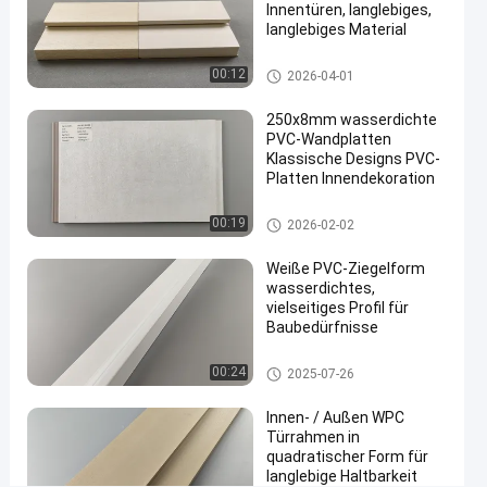
Dichte
Innentüren, langlebiges,
langlebiges Material
Wir Reden
WPC-
2022-
1466
Jetzt.
Schaum-
WPC-Türrahmen
00:12
2026-04-01
11-22
Ansichten
Brett
Teilen
250x8mm wasserdichte
#
PVC-Wandplatten
Antiseptisches
Klassische Designs PVC-
Platten Innendekoration
Plastwood-
Blatt
PVC-Wände
00:19
#
2026-02-02
PVC-Schaum-
Weiße PVC-Ziegelform
Brett
wasserdichtes,
1220x2440mm
vielseitiges Profil für
#
Baubedürfnisse
Blatt
WPC-Türrahmen
00:24
PVCs
2025-07-26
Plastwood
Innen- / Außen WPC
P
Türrahmen in
V
quadratischer Form für
C
langlebige Haltbarkeit