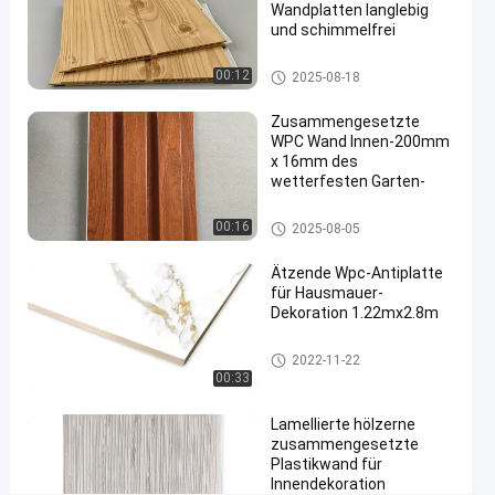
Wandplatten langlebig
#
und schimmelfrei
Innenwand-
Umhüllung
WPC-Wand
00:12
2025-08-18
#
WPC-
Zusammengesetzte
Wand-
WPC Wand Innen-200mm
x 16mm des
Umhüllung
wetterfesten Garten-
E
i
WPC-Wand
00:16
2025-08-05
n
l
Ätzende Wpc-Antiplatte
e
für Hausmauer-
i
Dekoration 1.22mx2.8m
t
u
WPC-Schaum-Brett
2022-11-22
n
00:33
g
:
Lamellierte hölzerne
W
zusammengesetzte
i
Plastikwand für
r
Innendekoration