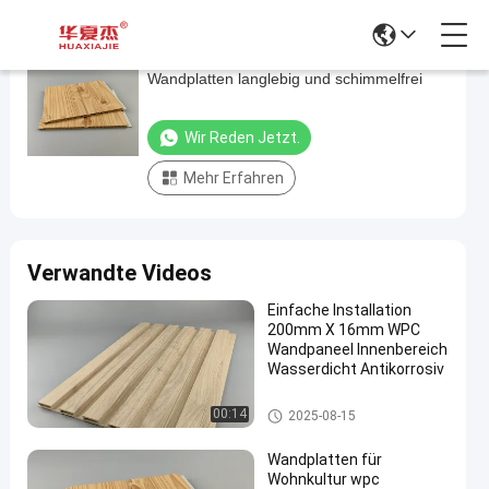
Wandplatten für Wohnkultur wpc
Wandplatten
Wandplatten langlebig und schimmelfrei
für
Wohnkultur
Wir Reden Jetzt.
wpc
Mehr Erfahren
Wandplatten
langlebig
und
Verwandte Videos
schimmelfrei
Wir Reden
Einfache Installation
200mm X 16mm WPC
2025-
38
WPC-
Jetzt.
Wandpaneel Innenbereich
Wand
08-18
Ansichten
Teilen
Wasserdicht Antikorrosiv
#
WPC-Wand
00:14
2025-08-15
Hölzerne
zusammengesetzte
Wandplatten für
Wohnkultur wpc
Plastikwand