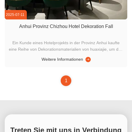
2025-07-11
Anhui Provinz Chizhou Hotel Dekoration Fall
Ein Kunde eines Hotelprojekts in der Provinz Anhui kaufte
eine Reihe von Dekorationsmaterialien von huaxiajie, um den
ästhetischen Reiz der privaten Zimmer und Gästezimmer in
Weitere Informationen
seinen Hotels zu verbessern.Der Kunde konzentrierte sich auf
den Kauf der 1.2×2.4m WPC-Platte. Diese Spezifikation von
...
1
Treten Sie mit uns in Verbindung