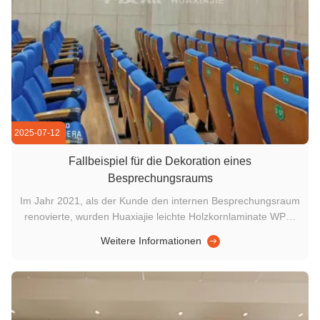
2025-07-12
Fallbeispiel für die Dekoration eines
Besprechungsraums
Im Jahr 2021, als der Kunde den internen Besprechungsraum
renovierte, wurden Huaxiajie leichte Holzkornlaminate WPC-
Wandplatten (Modell vk600) und passende Produkte
Weitere Informationen
ausgewählt.Die Größe der Wandplatten beträgt 600 mm × 9
mm, und die Länge kann nach Bedarf angepasst werden, um
der 3 m hohen Bodenhöhe ...