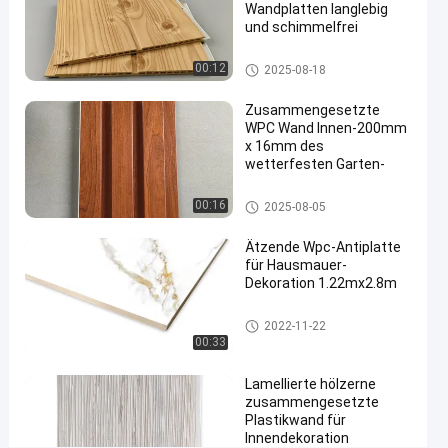
Wandplatten langlebig
#
und schimmelfrei
Innenwand-
Umhüllung
WPC-Wand
00:12
2025-08-18
#
WPC-
Zusammengesetzte
Wand-
WPC Wand Innen-200mm
x 16mm des
Umhüllung
wetterfesten Garten-
K
u
WPC-Wand
00:16
2025-08-05
r
z
Ätzende Wpc-Antiplatte
d
für Hausmauer-
e
Dekoration 1.22mx2.8m
t
a
WPC-Schaum-Brett
2022-11-22
i
00:33
l
s
Lamellierte hölzerne
:
zusammengesetzte
W
Plastikwand für
o
Innendekoration