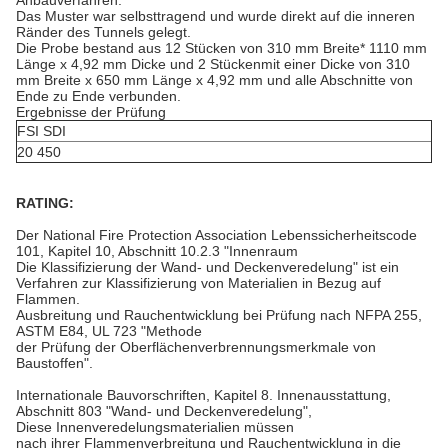
Anbauverfahren:
Das Muster war selbsttragend und wurde direkt auf die inneren
Ränder des Tunnels gelegt.
Die Probe bestand aus 12 Stücken von 310 mm Breite* 1110 mm
Länge x 4,92 mm Dicke und 2 Stücken
mit einer Dicke von 310
mm Breite x 650 mm Länge x 4,92 mm und alle Abschnitte von
Ende zu Ende verbunden.
Ergebnisse der Prüfung
FSI SDI
20 450
RATING:
Der National Fire Protection Association Lebenssicherheitscode
101, Kapitel 10, Abschnitt 10.2.3 "Innenraum
Die Klassifizierung der Wand- und Deckenveredelung" ist ein
Verfahren zur Klassifizierung von Materialien in Bezug auf
Flammen.
Ausbreitung und Rauchentwicklung bei Prüfung nach NFPA 255,
ASTM E84, UL 723 "Methode
der Prüfung der Oberflächenverbrennungsmerkmale von
Baustoffen".
Internationale Bauvorschriften, Kapitel 8. Innenausstattung,
Abschnitt 803 "Wand- und Deckenveredelung",
Diese Innenveredelungsmaterialien müssen
nach ihrer Flammenverbreitung und Rauchentwicklung in die