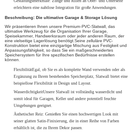
Gestaltungsmerkmale
: Zunge und Rillen an Ober- und Unterseite
erleichtern eine nahtlose Integration für große Anwendungen.
Beschreibung: Die ultimative Garage & Storage Lösung
Wir präsentieren Ihnen unsere Premium-PVC-Slatwall, das
ultimative Werkzeug für die Organisation Ihrer Garage,
Speisekammer, Handwerksraum oder jeder anderen Raum, der
eine vielseitige Lagerlösung benötigt.Seine zelluläre PVC-
Konstruktion bietet eine einzigartige Mischung aus Festigkeit und
Anpassungsfähigkeit, so dass Sie ein maßgeschneidertes
Speichersystem für Ihre spezifischen Bedürfnisse erstellen
können.
Flexibilität
Egal, ob Sie es als komplette Wand verwenden oder als
Ergänzung zu Ihrem bestehenden Speicherplatz, Slatwall bietet eine
beispiellose Flexibilität in Design und Layout.
Wasserdichtigkeit
Unsere Slatwall ist vollständig wasserdicht und
somit ideal für Garagen, Keller und andere potentiell feuchte
Umgebungen geeignet.
Ästhetischer Reiz
: Genießen Sie einen hochwertigen Look mit
seiner glatten Satin-Finixierung, die in einer Reihe von Farben
erhältlich ist, die zu Ihrem Dekor passen.