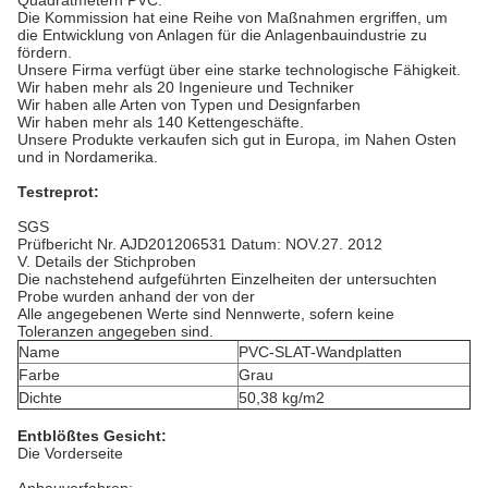
Quadratmetern PVC.
Die Kommission hat eine Reihe von Maßnahmen ergriffen, um
die Entwicklung von Anlagen für die Anlagenbauindustrie zu
fördern.
Unsere Firma verfügt über eine starke technologische Fähigkeit.
Wir haben mehr als 20 Ingenieure und Techniker
Wir haben alle Arten von Typen und Designfarben
Wir haben mehr als 140 Kettengeschäfte.
Unsere Produkte verkaufen sich gut in Europa, im Nahen Osten
und in Nordamerika.
Testreprot:
SGS
Prüfbericht Nr. AJD201206531 Datum: NOV.27. 2012
V. Details der Stichproben
Die nachstehend aufgeführten Einzelheiten der untersuchten
Probe wurden anhand der von der
Alle angegebenen Werte sind Nennwerte, sofern keine
Toleranzen angegeben sind.
Name
PVC-SLAT-Wandplatten
Farbe
Grau
Dichte
50,38 kg/m2
Entblößtes Gesicht:
Die Vorderseite