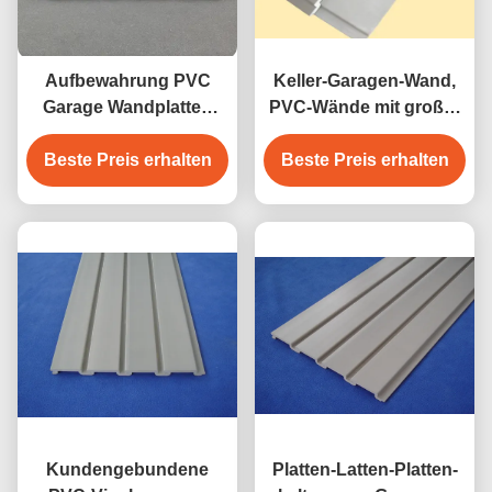
Aufbewahrung PVC
Keller-Garagen-Wand,
Garage Wandplatten
PVC-Wände mit großer
pvc Schieferwand
Belastbarkeit
Innenwanddekoration
Beste Preis erhalten
Beste Preis erhalten
Kundengebundene
Platten-Latten-Platten-