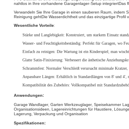
nahtlos in Ihre vorhandene Garagenlager-Setup integriertDas f
Verwandeln Sie Ihre Garage in einen sauberen Raum, indem S
Reinigung gehtDie Wasserdichtheit und das einzigartige Profi
Wesentliche Vorteile
:
Stärke und Langlebigkeit
: Konstruiert, um starkem Einsatz stand
Wasser- und Feuchtigkeitsbeständig
: Perfekt für Garagen, wo Feu
Einfach zu reinigen
: Die Wartung ist ein Kinderspiel; man wischt
Glatte Satin-Finixierung
: Verbessert die ästhetische Anziehungsk
Schrammfest
: Normaler Verschleiß verursacht minimale Kratzer,
Anpassbare Längen
: Erhältlich in Standardlängen von 8' und 4',
Kompatibilität des Zubehörs
: Vollkompatibel mit Standardzubehö
Anwendungen:
Garage Wandlager, Garten Werkzeuglager, Speisekammer Lag
Organisationsideen, Lagereinrichtungen für Haustiere, Lösun
Lagerung, Verpackung und Organisation
Spezifikationen: