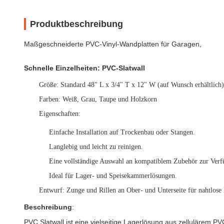
Produktbeschreibung
Maßgeschneiderte PVC-Vinyl-Wandplatten für Garagen,
Schnelle Einzelheiten: PVC-Slatwall
Größe
: Standard 48" L x 3/4" T x 12" W (auf Wunsch erhältlich)
Farben
: Weiß, Grau, Taupe und Holzkorn
Eigenschaften
:
Einfache Installation auf Trockenbau oder Stangen.
Langlebig und leicht zu reinigen.
Eine vollständige Auswahl an kompatiblem Zubehör zur Verf
Ideal für Lager- und Speisekammerlösungen.
Entwurf
: Zunge und Rillen an Ober- und Unterseite für nahtlose 
Beschreibung
:
PVC Slatwall ist eine vielseitige Lagerlösung aus zellulärem 