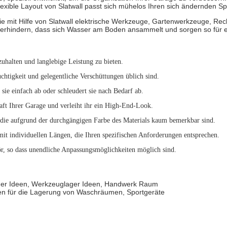
lexible Layout von Slatwall passt sich mühelos Ihren sich ändernden S
ie mit Hilfe von Slatwall elektrische Werkzeuge, Gartenwerkzeuge, 
l verhindern, dass sich Wasser am Boden ansammelt und sorgen so für 
zuhalten und langlebige Leistung zu bieten.
chtigkeit und gelegentliche Verschüttungen üblich sind.
 sie einfach ab oder schleudert sie nach Bedarf ab.
raft Ihrer Garage und verleiht ihr ein High-End-Look.
 die aufgrund der durchgängigen Farbe des Materials kaum bemerkbar sind.
 mit individuellen Längen, die Ihren spezifischen Anforderungen entsprechen.
r, so dass unendliche Anpassungsmöglichkeiten möglich sind.
er Ideen, Werkzeuglager Ideen, Handwerk Raum
gen für die Lagerung von Waschräumen, Sportgeräte