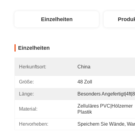
Einzelheiten
Produ
Einzelheiten
Herkunftsort:
China
Größe:
48 Zoll
Länge:
Besonders Angefertigt|4ft|8
Zelluläres PVC|Hölzerner 
Material:
Plastik
Hervorheben:
Speichern Sie Wände
, 
Wan