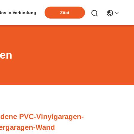
 Uns In Verbindung
Zitat
ten
ene PVC-Vinylgaragen-
ergaragen-Wand