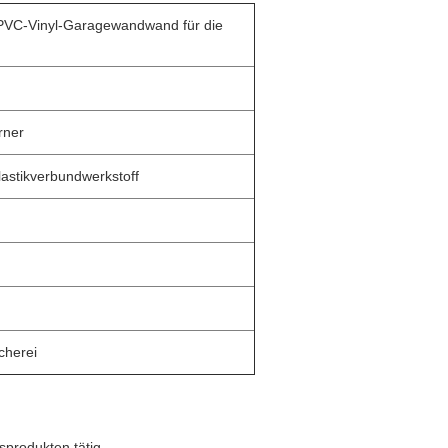
 PVC-Vinyl-Garagewandwand für die
rner
astikverbundwerkstoff
cherei
sprodukten tätig.