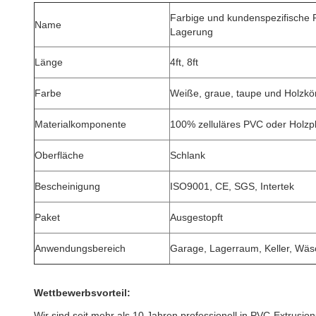
Farbige und kundenspezifische
Name
Lagerung
Länge
4ft, 8ft
Farbe
Weiße, graue, taupe und Holzkö
Materialkomponente
100% zelluläres PVC oder Holzpl
Oberfläche
Schlank
Bescheinigung
ISO9001, CE, SGS, Intertek
Paket
Ausgestopft
Anwendungsbereich
Garage, Lagerraum, Keller, Wäs
Wettbewerbsvorteil:
Wir sind seit mehr als 10 Jahren professionell in PVC-Extrusion