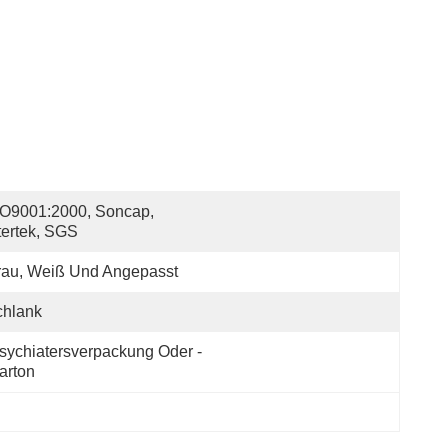
O9001:2000, Soncap, 
tertek, SGS
rau, Weiß Und Angepasst
chlank
sychiatersverpackung Oder -
arton