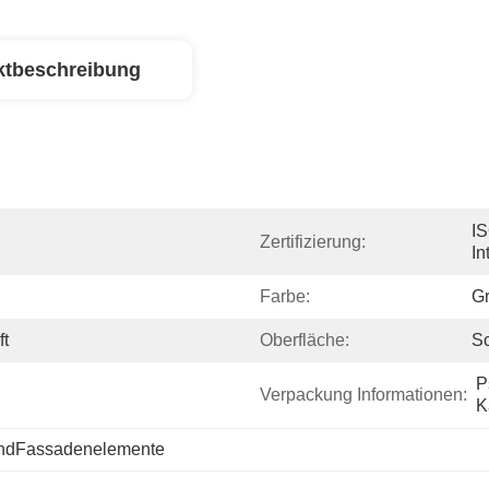
ktbeschreibung
IS
Zertifizierung:
In
Farbe:
G
ft
Oberfläche:
S
P
Verpackung Informationen:
K
dFassadenelemente