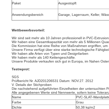
Paket
Ausgestopft
Anwendungsbereich
Garage, Lagerraum, Keller, Wäs
Wettbewerbsvorteil:
Wir sind seit mehr als 10 Jahren professionell in PVC-Extrusion
Wir haben eine Gesamtkapazität von mehr als 5 Millionen Qu
Die Kommission hat eine Reihe von Maßnahmen ergriffen, um di
Unsere Firma verfügt über eine starke technologische Fähigkei
Wir haben alle Arten von Typen und Designfarben
Wir haben mehr als 140 Kettengeschäfte.
Unsere Produkte verkaufen sich gut in Europa, im Nahen Oste
Testreprot:
SGS
Prüfbericht Nr. AJD201206531 Datum: NOV.27. 2012
V. Details der Stichproben
Die nachstehend aufgeführten Einzelheiten der untersuchten 
Alle angegebenen Werte sind Nennwerte, sofern keine Tolera
Name
PVC-SLAT-Wandplatt
Farbe
Grau
Dichte
50,38 kg/m2