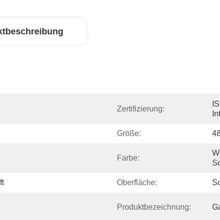
ktbeschreibung
IS
Zertifizierung:
In
Größe:
4
We
Farbe:
Sc
ft
Oberfläche:
S
Produktbezeichnung:
G