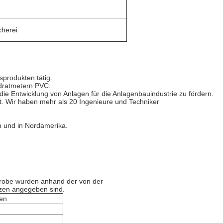
cherei
sprodukten tätig.
adratmetern PVC.
e Entwicklung von Anlagen für die Anlagenbauindustrie zu fördern.
t. Wir haben mehr als 20 Ingenieure und Techniker
n und in Nordamerika.
Probe wurden anhand der von der
nzen angegeben sind.
en