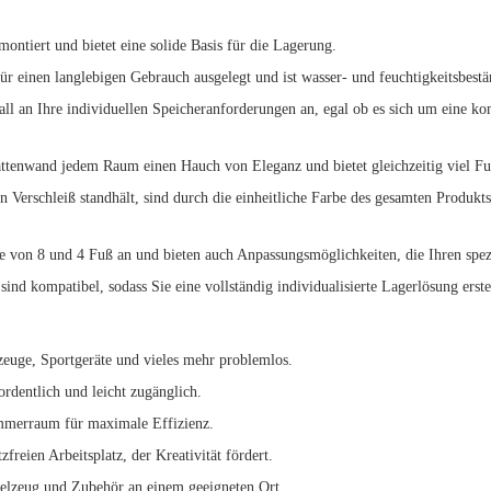
ontiert und bietet eine solide Basis für die Lagerung.
r einen langlebigen Gebrauch ausgelegt und ist wasser- und feuchtigkeitsbestän
wall an Ihre individuellen Speicheranforderungen an, egal ob es sich um eine
 Lattenwand jedem Raum einen Hauch von Eleganz und bietet gleichzeitig viel Fun
en Verschleiß standhält, sind durch die einheitliche Farbe des gesamten Produk
e von 8 und 4 Fuß an und bieten auch Anpassungsmöglichkeiten, die Ihren spez
sind kompatibel, sodass Sie eine vollständig individualisierte Lagerlösung erst
kzeuge, Sportgeräte und vieles mehr problemlos.
ordentlich und leicht zugänglich.
ammerraum für maximale Effizienz.
zfreien Arbeitsplatz, der Kreativität fördert.
pielzeug und Zubehör an einem geeigneten Ort.