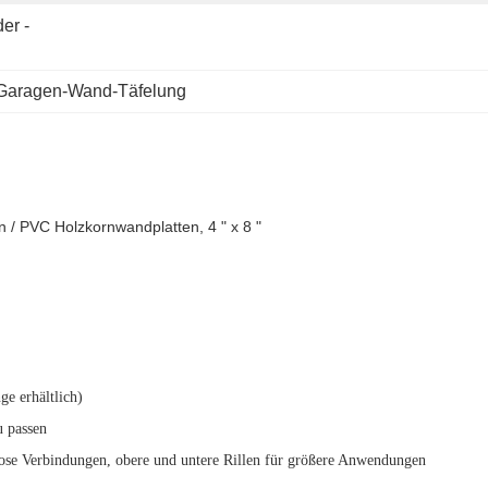
er -
Garagen-Wand-Täfelung
/ PVC Holzkornwandplatten, 4 " x 8 "
e erhältlich)
u passen
lose Verbindungen, obere und untere Rillen für größere Anwendungen