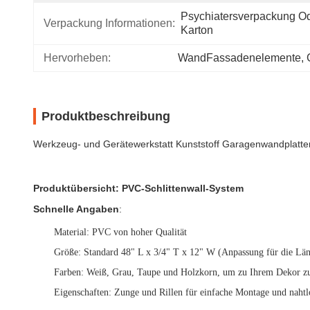
Psychiatersverpackung Od
Verpackung Informationen:
Karton
Hervorheben:
WandFassadenelemente
, 
Produktbeschreibung
Werkzeug- und Gerätewerkstatt Kunststoff Garagenwandplatten 
Produktübersicht: PVC-Schlittenwall-System
Schnelle Angaben
:
Material
: PVC von hoher Qualität
Größe
: Standard 48" L x 3/4" T x 12" W (Anpassung für die Läng
Farben
: Weiß, Grau, Taupe und Holzkorn, um zu Ihrem Dekor z
Eigenschaften
: Zunge und Rillen für einfache Montage und naht