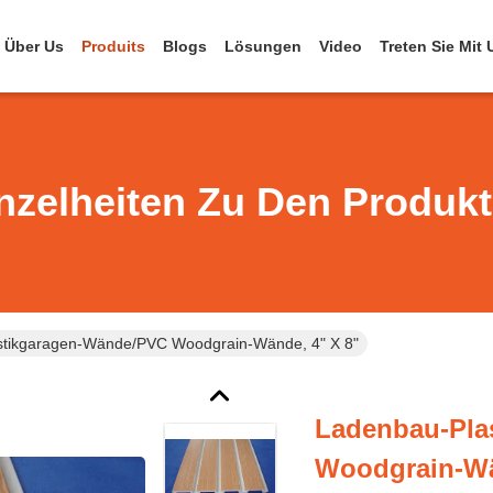
Über Us
Produits
Blogs
Lösungen
Video
Treten Sie Mit
nzelheiten Zu Den Produk
stikgaragen-Wände/PVC Woodgrain-Wände, 4" X 8"
Ladenbau-Pla
Woodgrain-Wä