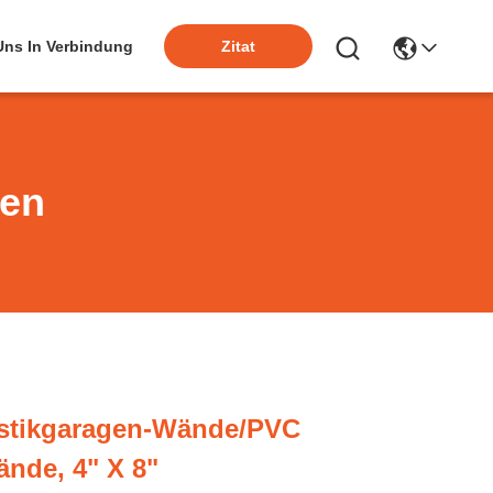
 Uns In Verbindung
Zitat
ten
stikgaragen-Wände/PVC
nde, 4" X 8"