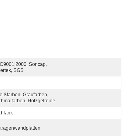
O9001:2000, Soncap, 
tertek, SGS
8
ißfarben, Graufarben, 
hmalfarben, Holzgetreide
chlank
aragenwandplatten