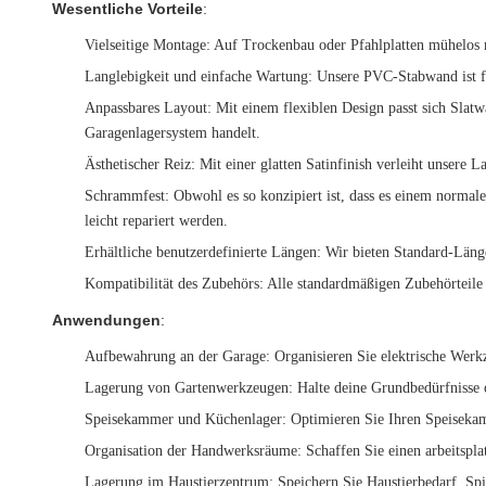
Wesentliche Vorteile
:
Vielseitige Montage
: Auf Trockenbau oder Pfahlplatten mühelos m
Langlebigkeit und einfache Wartung
: Unsere PVC-Stabwand ist fü
Anpassbares Layout
: Mit einem flexiblen Design passt sich Slat
Garagenlagersystem handelt.
Ästhetischer Reiz
: Mit einer glatten Satinfinish verleiht unsere
Schrammfest
: Obwohl es so konzipiert ist, dass es einem normal
leicht repariert werden.
Erhältliche benutzerdefinierte Längen
: Wir bieten Standard-Läng
Kompatibilität des Zubehörs
: Alle standardmäßigen Zubehörteile 
Anwendungen
:
Aufbewahrung an der Garage
: Organisieren Sie elektrische Wer
Lagerung von Gartenwerkzeugen
: Halte deine Grundbedürfnisse 
Speisekammer und Küchenlager
: Optimieren Sie Ihren Speisek
Organisation der Handwerksräume
: Schaffen Sie einen arbeitsplat
Lagerung im Haustierzentrum
: Speichern Sie Haustierbedarf, S