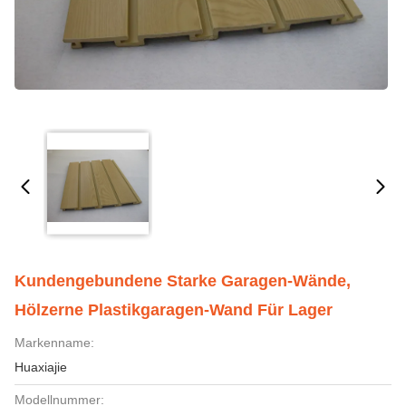
Kundengebundene Starke Garagen-Wände,
Hölzerne Plastikgaragen-Wand Für Lager
Markenname:
Huaxiajie
Modellnummer: