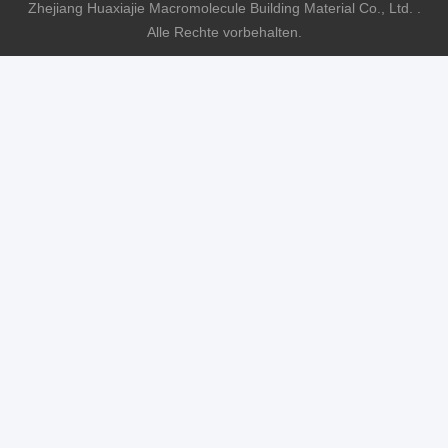
Zhejiang Huaxiajie Macromolecule Building Material Co., Ltd. .
Alle Rechte vorbehalten.