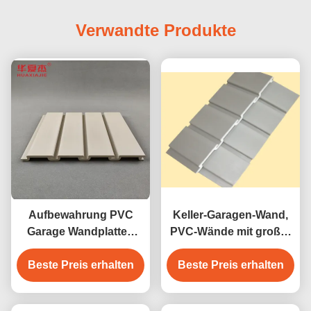
Verwandte Produkte
Aufbewahrung PVC
Keller-Garagen-Wand,
Garage Wandplatten
PVC-Wände mit großer
pvc Schieferwand
Belastbarkeit
Innenwanddekoration
Beste Preis erhalten
Beste Preis erhalten