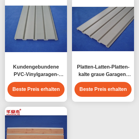
Kundengebundene
Platten-Latten-Platten-
PVC-Vinylgaragen-
kalte graue Garagen-
Wand,
Wand Schaum PVCs
Speichergaragen-Wand
Beste Preis erhalten
Beste Preis erhalten
Slatwall