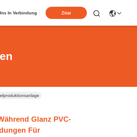
 Uns In Verbindung
Zitat
ten
lproduktionsanlage
Während Glanz PVC-
idungen Für