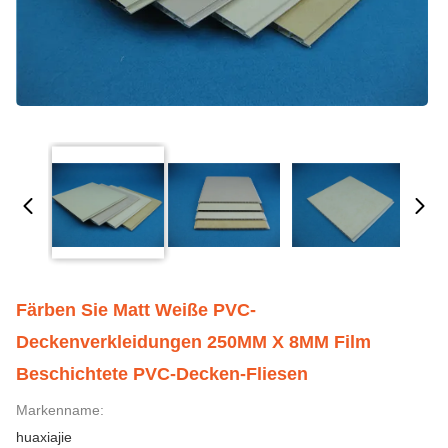
Färben Sie Matt Weiße PVC-
Deckenverkleidungen 250MM X 8MM Film
Beschichtete PVC-Decken-Fliesen
Markenname:
huaxiajie