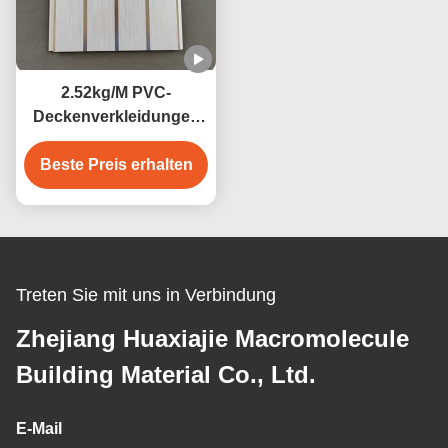
2.52kg/M PVC-
Deckenverkleidungen
mit
Quadrat/verborgener/V-
Beste Preis erhalten
Nut-Rand-
Feuchtigkeitsbeständigkeit
Treten Sie mit uns in Verbindung
Zhejiang Huaxiajie Macromolecule
Building Material Co., Ltd.
E-Mail