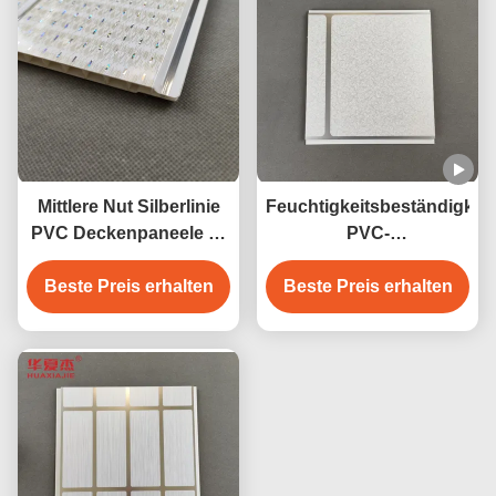
Mittlere Nut Silberlinie
Feuchtigkeitsbeständigkeit
PVC Deckenpaneele U-
PVC-
förmige PVC-Paneele
Deckenverkleidungen
Beste Preis erhalten
Beste Preis erhalten
250mm x 8mm