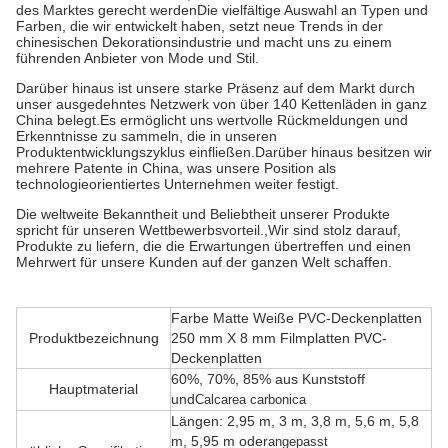
des Marktes gerecht werdenDie vielfältige Auswahl an Typen und
Farben, die wir entwickelt haben, setzt neue Trends in der
chinesischen Dekorationsindustrie und macht uns zu einem
führenden Anbieter von Mode und Stil.
Darüber hinaus ist unsere starke Präsenz auf dem Markt durch
unser ausgedehntes Netzwerk von über 140 Kettenläden in ganz
China belegt.Es ermöglicht uns wertvolle Rückmeldungen und
Erkenntnisse zu sammeln, die in unseren
Produktentwicklungszyklus einfließen.Darüber hinaus besitzen wir
mehrere Patente in China, was unsere Position als
technologieorientiertes Unternehmen weiter festigt.
Die weltweite Bekanntheit und Beliebtheit unserer Produkte
spricht für unseren Wettbewerbsvorteil.,Wir sind stolz darauf,
Produkte zu liefern, die die Erwartungen übertreffen und einen
Mehrwert für unsere Kunden auf der ganzen Welt schaffen.
Farbe Matte Weiße PVC-Deckenplatten
Produktbezeichnung
250 mm X 8 mm Filmplatten PVC-
Deckenplatten
60%, 70%, 85% aus Kunststoff
Hauptmaterial
und
Calcarea carbonica
Längen: 2,95 m, 3 m, 3,8 m, 5,6 m, 5,8
m, 5,95 m oder
angepasst