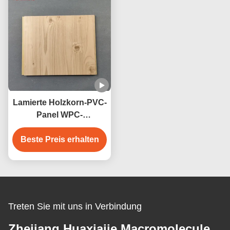
Lamierte Holzkorn-PVC-
Panel WPC-
Wandplatten
Beste Preis erhalten
Innenausstattung
Treten Sie mit uns in Verbindung
Zhejiang Huaxiajie Macromolecule