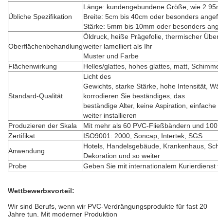
Länge: kundengebundene Größe, wie 2.95m
Übliche Spezifikation
Breite: 5cm bis 40cm oder besonders angefe
Stärke: 5mm bis 10mm oder besonders ange
Öldruck, heiße Prägefolie, thermischer Üb
Oberflächenbehandlung
weiter lamelliert als Ihr
Muster und Farbe
Flächenwirkung
Helles/glattes, hohes glattes, matt, Schimme
Licht des
Gewichts, starke Stärke, hohe Intensitä
Standard-Qualität
korrodieren Sie beständiges, das
beständige Alter, keine Aspiration, einfach
weiter installieren
Produzieren der Skala
Mit mehr als 60 PVC-Fließbändern und 10
Zertifikat
ISO9001: 2000, Soncap, Intertek, SGS
Hotels, Handelsgebäude, Krankenhaus, Sc
Anwendung
Dekoration und so weiter
Probe
Geben Sie mit internationalem Kurierdienst 
Wettbewerbsvorteil:
Wir sind Berufs, wenn wir PVC-Verdrängungsprodukte für fast 20
Jahre tun. Mit moderner Produktion