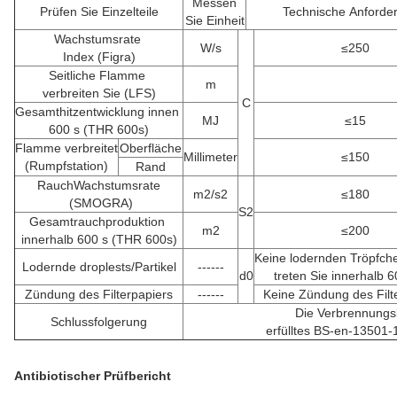
Messen
Prüfen Sie Einzelteile
Technische Anforde
Sie Einheit
Wachstumsrate
W/s
≤250
Index (Figra)
Seitliche Flamme
m
verbreiten Sie (LFS)
C
Gesamthitzentwicklung innen
MJ
≤15
600 s (THR 600s)
Flamme verbreitet
Oberfläche
Millimeter
≤150
(Rumpfstation)
Rand
RauchWachstumsrate
m2/s2
≤180
(SMOGRA)
S2
Gesamtrauchproduktion
m2
≤200
innerhalb 600 s (THR 600s)
Keine lodernden Tröpfche
Lodernde droplests/Partikel
------
d0
treten Sie innerhalb 6
Zündung des Filterpapiers
------
Keine Zündung des Filt
Die Verbrennungsl
Schlussfolgerung
erfülltes BS-en-13501-
Antibiotischer Prüfbericht