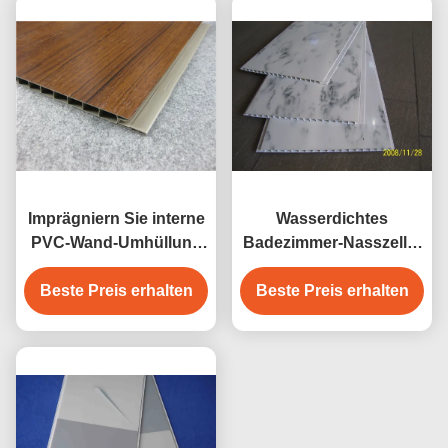
Imprägniern Sie interne
Wasserdichtes
PVC-Wand-Umhüllung
Badezimmer-Nasszelle-
für
Wände/Bau PVC-Wand
Badezimmer/Plastikwände
Beste Preis erhalten
Beste Preis erhalten