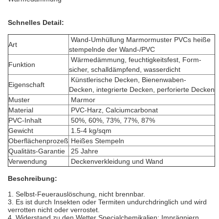
Schnelles Detail:
Wand-Umhüllung Marmormuster PVCs heiße
Art
stempelnde der Wand-/PVC
Wärmedämmung, feuchtigkeitsfest, Form-
Funktion
sicher, schalldämpfend, wasserdicht
Künstlerische Decken, Bienenwaben-
Eigenschaft
Decken, integrierte Decken, perforierte Decken
Muster
Marmor
Material
PVC-Harz, Calciumcarbonat
PVC-Inhalt
50%, 60%, 73%, 77%, 87%
Gewicht
1.5-4 kg/sqm
Oberflächenprozeß
Heißes Stempeln
Qualitäts-Garantie
25 Jahre
Verwendung
Deckenverkleidung und Wand
Beschreibung:
1. Selbst-Feuerauslöschung, nicht brennbar.
3. Es ist durch Insekten oder Termiten undurchdringlich und wird
verrotten nicht oder verrostet.
4. Widerstand zu den Wetter Specialchemikalien; Imprägniern