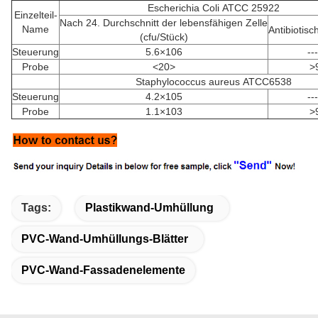
Escherichia Coli ATCC 25922
Einzelteil-
Nach 24. Durchschnitt der lebensfähigen Zelle
Name
Antibiotisc
(cfu/Stück)
Steuerung
5.6×106
---
Probe
<20>
>
Staphylococcus aureus ATCC6538
Steuerung
4.2×105
---
Probe
1.1×103
>
Tags:
Plastikwand-Umhüllung
PVC-Wand-Umhüllungs-Blätter
PVC-Wand-Fassadenelemente