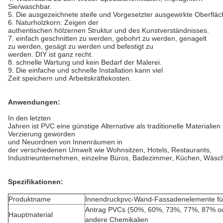
Sie/waschbar.
5. Die ausgezeichnete steife und Vorgesetzter ausgewirkte Oberfläc
6. Naturholzkorn: Zeigen der
authentischen hölzernen Struktur und des Kunstverständnisses.
7. einfach geschnitten zu werden, gebohrt zu werden, genagelt
zu werden, gesägt zu werden und befestigt zu
werden. DIY ist ganz recht.
8. schnelle Wartung und kein Bedarf der Malerei.
9. Die einfache und schnelle Installation kann viel
Zeit speichern und Arbeitskräftekosten.
Anwendungen:
In den letzten
Jahren ist PVC eine günstige Alternative als traditionelle Materialien 
Verzierung geworden
und Neuordnen von Innenräumen in
der verschiedenen Umwelt wie Wohnsitzen, Hotels, Restaurants,
Industrieunternehmen, einzelne Büros, Badezimmer, Küchen, Wäsch
Spezifikationen:
Produktname
Innendruckpvc-Wand-Fassadenelemente fü
Antrag PVCs (50%, 60%, 73%, 77%, 87% ode
Hauptmaterial
andere Chemikalien