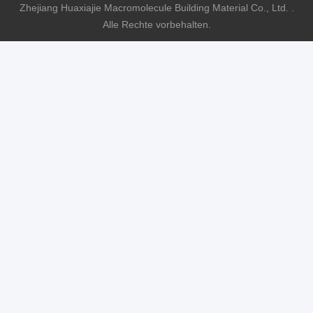
Zhejiang Huaxiajie Macromolecule Building Material Co., Ltd. .
Alle Rechte vorbehalten.