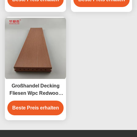
25mm hölzerne Farbe
Decking-Außen
des braunen
Teakholzes des Kaffees
grauen
Großhandel Decking
Fliesen Wpc Redwood
Decking Außenboden
Beste Preis erhalten
Dekoration