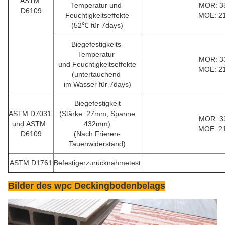
ASTM
Temperatur und
MOR: 3
D6109
Feuchtigkeitseffekte
MOE: 2
(52℃ für 7days)
Biegefestigkeits-
Temperatur
MOR: 3
und Feuchtigkeitseffekte
MOE: 2
(untertauchend
im Wasser für 7days)
Biegefestigkeit
ASTM D7031
(Stärke: 27mm, Spanne:
MOR: 3
und ASTM
432mm)
MOE: 2
D6109
(Nach Frieren-
Tauenwiderstand)
ASTM D1761
Befestigerzurücknahmetest
Bilder des wpc Deckingbodenbelags