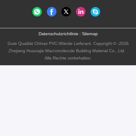
Datenschutzrichtlinie
|
Sitemap
Gute Qualität Chinas PVC-Wände Lieferant. Copyright-© -2026
Zhejiang Huaxiajie Macromolecule Building Material Co., Ltd. .
Alle Rechte vorbehalten.