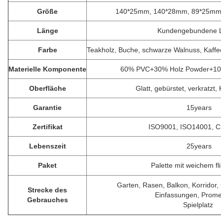
Größe
140*25mm, 140*28mm, 89*25mm.
Länge
Kundengebundene 
Farbe
Teakholz, Buche, schwarze Walnuss, Kaf
Materielle Komponente
60% PVC+30% Holz Powder+10%
Oberfläche
Glatt, gebürstet, verkratzt,
Garantie
15years
Zertifikat
ISO9001, ISO14001, 
Lebenszeit
25years
Paket
Palette mit weichem f
Garten, Rasen, Balkon, Korridor
Strecke des
Einfassungen, Prom
Gebrauches
Spielplatz