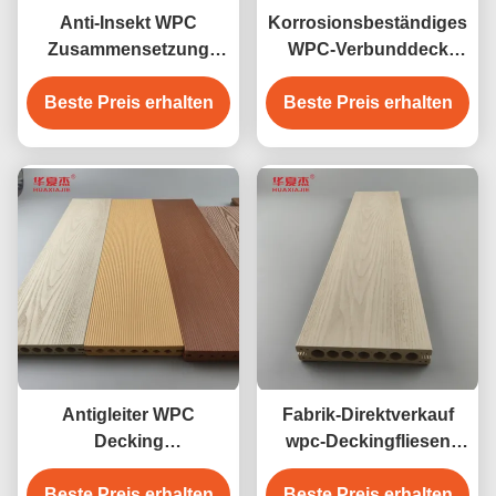
Anti-Insekt WPC
Korrosionsbeständiges
Zusammensetzung
WPC-Verbunddeck
Decking im Freien
wasserdichter Outdoor-
Beste Preis erhalten
Beste Preis erhalten
Gartenboden
Antigleiter WPC
Fabrik-Direktverkauf
Decking
wpc-Deckingfliesen
zusammengesetztes
Zeder-Farbdesign wpc
Fußbodenbelag- 140 x
Beste Preis erhalten
wasserdichte langlebige
Beste Preis erhalten