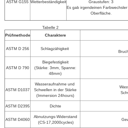
ASTM G155
Wetterbeständigkeit
Graustufen: 3
Es gab irgendeinen Farbwechsler
Oberfläche.
Tabelle 2
Prüfmethode
Charaktere
ASTM D 256
Schlagzähigkeit
Bruch
Biegefestigkeit
ASTM D 790
(Stärke: 3mm, Spanne:
48mm)
Wasseraufnahme und
Wass
ASTM D1037
Schwellen in der Stärke
Sch
(Immersion 24hours)
ASTM D2395
Dichte
Abnutzungs-Widerstand
ASTM D4060
Gew
(CS-17,2000cycles)