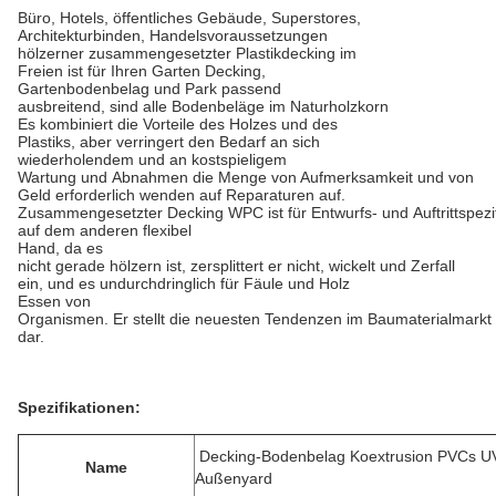
Büro, Hotels, öffentliches Gebäude, Superstores,
Architekturbinden, Handelsvoraussetzungen
hölzerner zusammengesetzter Plastikdecking im
Freien ist für Ihren Garten Decking,
Gartenbodenbelag und Park passend
ausbreitend, sind alle Bodenbeläge im Naturholzkorn
Es kombiniert die Vorteile des Holzes und des
Plastiks, aber verringert den Bedarf an sich
wiederholendem und an kostspieligem
Wartung und Abnahmen die Menge von Aufmerksamkeit und von
Geld erforderlich wenden auf Reparaturen auf.
Zusammengesetzter Decking WPC ist für Entwurfs- und Auftrittspezif
auf dem anderen flexibel
Hand, da es
nicht gerade hölzern ist, zersplittert er nicht, wickelt und Zerfall
ein, und es undurchdringlich für Fäule und Holz
Essen von
Organismen. Er stellt die neuesten Tendenzen im Baumaterialmarkt
dar.
Spezifikationen:
Decking-Bodenbelag Koextrusion PVCs UV
Name
Außenyard