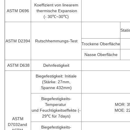
Koeffizient von linearem
ASTM D696
thermische Expansion
(- 30℃~30℃)
Stat
ASTM D2394
Rutschhemmungs-Test
Trockene Oberfläche
Nasse Oberfläche
ASTM D638
Dehnfestigkeit
Biegefestigkeit: Initiale
(Stärke: 27mm,
Spanne 432mm)
Biegefestigkeits-
Temperatur
MOR: 3
und Feuchtigkeitseffekte (-
MOE: 2
29℃ für 7days)
ASTM
D7032and
Biegefestigkeits-