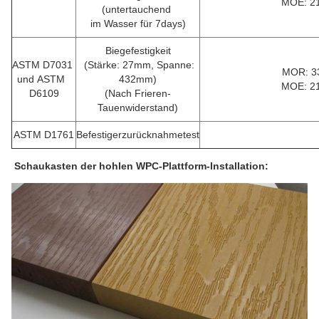
MOE: 2
(untertauchend
im Wasser für 7days)
Biegefestigkeit
ASTM D7031
(Stärke: 27mm, Spanne:
MOR: 3
und ASTM
432mm)
MOE: 2
D6109
(Nach Frieren-
Tauenwiderstand)
ASTM D1761
Befestigerzurücknahmetest
Schaukasten der hohlen WPC-Plattform-Installation: