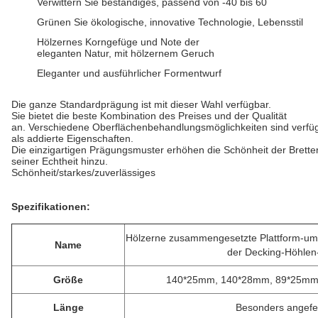
Verwittern Sie beständiges, passend von -40 bis 60
Grünen Sie ökologische, innovative Technologie, Lebensstil
Hölzernes Korngefüge und Note der
eleganten Natur, mit hölzernem Geruch
Eleganter und ausführlicher Formentwurf
Die ganze Standardprägung ist mit dieser Wahl verfügbar.
Sie bietet die beste Kombination des Preises und der Qualität
an. Verschiedene Oberflächenbehandlungsmöglichkeiten sind verf
als addierte Eigenschaften.
Die einzigartigen Prägungsmuster erhöhen die Schönheit der Brette
seiner Echtheit hinzu.
Schönheit/starkes/zuverlässiges
Spezifikationen:
Hölzerne zusammengesetzte Plattform-umwe
Name
der Decking-Höhle
Größe
140*25mm, 140*28mm, 89*25mm.
Länge
Besonders angefer