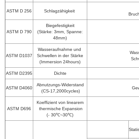
ASTM D 256
Schlagzähigkeit
Bruch
Biegefestigkeit
ASTM D 790
(Stärke: 3mm, Spanne:
48mm)
Wasseraufnahme und
Wass
ASTM D1037
Schwellen in der Stärke
Sch
(Immersion 24hours)
ASTM D2395
Dichte
Abnutzungs-Widerstand
ASTM D4060
Gew
(CS-17,2000cycles)
Koeffizient von linearem
ASTM D696
thermische Expansion
(- 30℃~30℃)
Stat