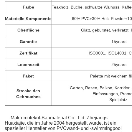
Farbe
Teakholz, Buche, schwarze Walnuss, Kaf
Materielle Komponente
60% PVC+30% Holz Powder+10%
Oberfläche
Glatt, gebürstet, verkratzt,
Garantie
15years
Zertifikat
ISO9001, ISO14001, 
Lebenszeit
25years
Paket
Palette mit weichem f
Garten, Rasen, Balkon, Korridor
Strecke des
Einfassungen, Prom
Gebrauches
Spielplatz
Makromolekül-Baumaterial Co., Ltd. Zhejiangs
Huaxiajie, die im Jahre 2004 hergestellt wurde, ist ein
spezieller Hersteller von PVCwand- und -swimmingpool