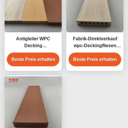
Antigleiter WPC
Fabrik-Direktverkauf
Decking
wpc-Deckingfliesen
zusammengesetztes
Zeder-Farbdesign wpc
Fußbodenbelag- 140 x
Beste Preis erhalten
wasserdichte langlebige
Beste Preis erhalten
25mm hölzerne Farbe
Decking-Außen
des braunen
Teakholzes des Kaffees
grauen