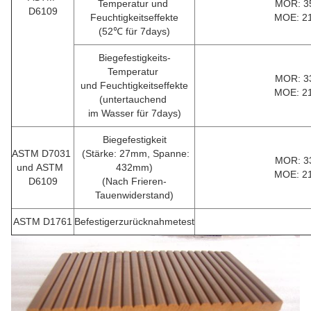
Temperatur und
MOR: 3
D6109
Feuchtigkeitseffekte
MOE: 2
(52℃ für 7days)
Biegefestigkeits-
Temperatur
MOR: 3
und Feuchtigkeitseffekte
MOE: 2
(untertauchend
im Wasser für 7days)
Biegefestigkeit
ASTM D7031
(Stärke: 27mm, Spanne:
MOR: 3
und ASTM
432mm)
MOE: 2
D6109
(Nach Frieren-
Tauenwiderstand)
ASTM D1761
Befestigerzurücknahmetest