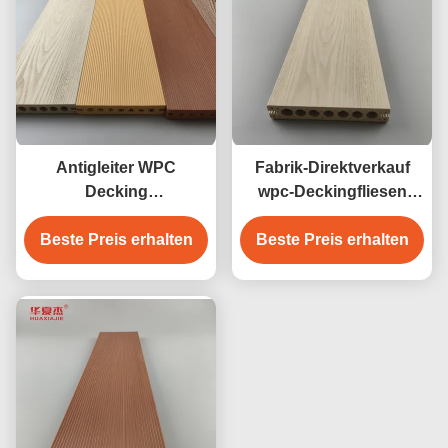
Antigleiter WPC
Fabrik-Direktverkauf
Decking
wpc-Deckingfliesen
zusammengesetztes
Zeder-Farbdesign wpc
Fußbodenbelag- 140 x
Beste Preis erhalten
wasserdichte langlebige
Beste Preis erhalten
25mm hölzerne Farbe
Decking-Außen
des braunen
Teakholzes des Kaffees
grauen