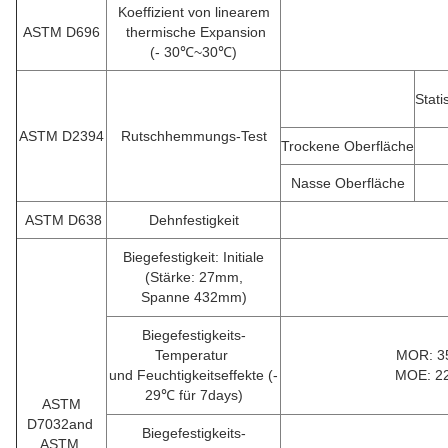
Koeffizient von linearem
ASTM D696
thermische Expansion
(- 30℃~30℃)
Stat
ASTM D2394
Rutschhemmungs-Test
Trockene Oberfläche
Nasse Oberfläche
ASTM D638
Dehnfestigkeit
Biegefestigkeit: Initiale
(Stärke: 27mm,
Spanne 432mm)
Biegefestigkeits-
Temperatur
MOR: 3
und Feuchtigkeitseffekte (-
MOE: 2
29℃ für 7days)
ASTM
D7032and
Biegefestigkeits-
ASTM