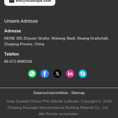
eric@huaxiajie.com
Unsere Adresse
Adresse
KEINE 355 Zhiyuan Straße, Wukang-Stadt, Deqing-Grafschaft,
Zhejiang-Provinz, China
Telefon
86-572-8080336
Datenschutzrichtlinie
|
Sitemap
Gute Qualität Chinas PVC-Wände Lieferant. Copyright-© -2026
Zhejiang Huaxiajie Macromolecule Building Material Co., Ltd. .
Alle Rechte vorbehalten.