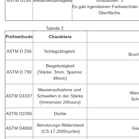
ASTM G155
Wetterbeständigkeit
Graustufen: 3
Es gab irgendeinen Farbwechsler
Oberfläche.
Tabelle 2
Prüfmethode
Charaktere
ASTM D 256
Schlagzähigkeit
Bruch
Biegefestigkeit
ASTM D 790
(Stärke: 3mm, Spanne:
48mm)
Wasseraufnahme und
Wass
ASTM D1037
Schwellen in der Stärke
Sch
(Immersion 24hours)
ASTM D2395
Dichte
Abnutzungs-Widerstand
ASTM D4060
Gew
(CS-17,2000cycles)