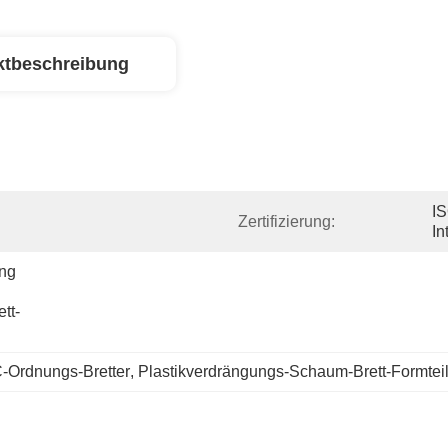
ktbeschreibung
IS
Zertifizierung:
In
ng 
tt-
-Ordnungs-Bretter
, 
Plastikverdrängungs-Schaum-Brett-Formtei