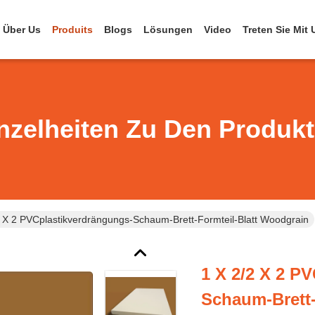
Über Us
Produits
Blogs
Lösungen
Video
Treten Sie Mit
nzelheiten Zu Den Produk
2 X 2 PVCplastikverdrängungs-Schaum-Brett-Formteil-Blatt Woodgrain
1 X 2/2 X 2 P
Schaum-Brett-