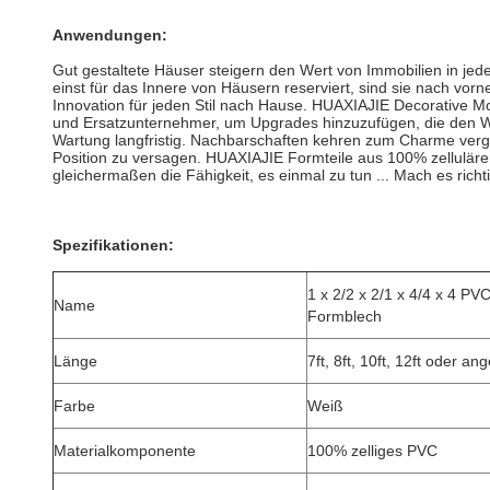
Anwendungen:
Gut gestaltete Häuser steigern den Wert von Immobilien in jed
einst für das Innere von Häusern reserviert, sind sie nach vorn
Innovation für jeden Stil nach Hause.
HUAXIAJIE Decorative Mo
und Ersatzunternehmer, um Upgrades hinzuzufügen, die den We
Wartung langfristig.
Nachbarschaften kehren zum Charme verga
Position zu versagen.
HUAXIAJIE Formteile aus 100% zelluläre
gleichermaßen die Fähigkeit, es einmal zu tun ... Mach es richt
Spezifikationen:
1 x 2/2 x 2/1 x 4/4 x 4 PV
Name
Formblech
Länge
7ft, 8ft, 10ft, 12ft oder an
Farbe
Weiß
Materialkomponente
100% zelliges PVC