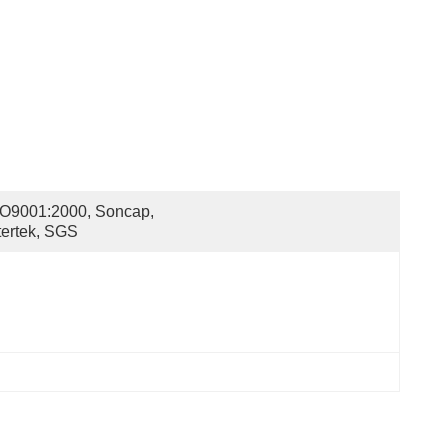
O9001:2000, Soncap, 
tertek, SGS
l