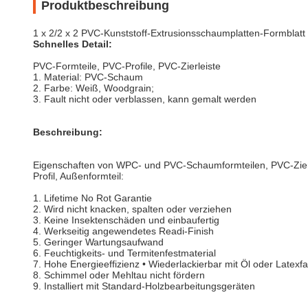
Produktbeschreibung
1 x 2/2 x 2 PVC-Kunststoff-Extrusionsschaumplatten-Formblat
Schnelles Detail:
PVC-Formteile, PVC-Profile, PVC-Zierleiste
1. Material: PVC-Schaum
2. Farbe: Weiß, Woodgrain;
3. Fault nicht oder verblassen, kann gemalt werden
Beschreibung:
Eigenschaften von WPC- und PVC-Schaumformteilen, PVC-Zierle
Profil, Außenformteil:
1. Lifetime No Rot Garantie
2. Wird nicht knacken, spalten oder verziehen
3. Keine Insektenschäden und einbaufertig
4. Werkseitig angewendetes Readi-Finish
5. Geringer Wartungsaufwand
6. Feuchtigkeits- und Termitenfestmaterial
7. Hohe Energieeffizienz • Wiederlackierbar mit Öl oder Latexf
8. Schimmel oder Mehltau nicht fördern
9. Installiert mit Standard-Holzbearbeitungsgeräten