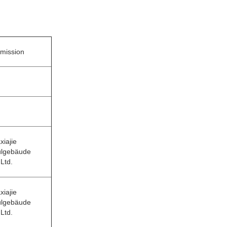
mission
xiajie
lgebäude
 Ltd.
xiajie
lgebäude
 Ltd.