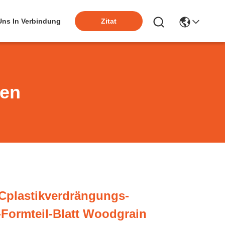
 Uns In Verbindung
Zitat
ten
VCplastikverdrängungs-
Formteil-Blatt Woodgrain