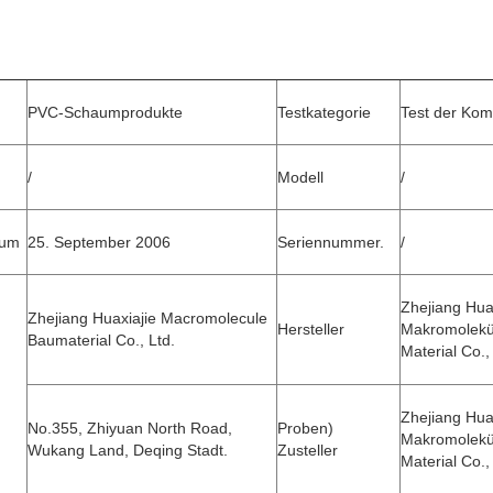
PVC-Schaumprodukte
Testkategorie
Test der Kom
/
Modell
/
tum
25. September 2006
Seriennummer.
/
Zhejiang Hua
Zhejiang Huaxiajie Macromolecule
Hersteller
Makromolekü
Baumaterial Co., Ltd.
Material Co.,
Zhejiang Hua
No.355, Zhiyuan North Road,
Proben)
Makromolekü
Wukang Land, Deqing Stadt.
Zusteller
Material Co.,