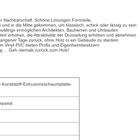
er Nachbarschaft.
Schöne Lösungen Formteile,
e und in die Mitte gekommen, um klassisch, schick oder lässig zu sein
uldings ermöglichen Architekten, Bauherren und Umbauten
rt erhöhen, die Attraktivität der Drosselung erhöhen und abnehmen
ngener Tage zurück, ohne Holz in ein Gebäude zu stecken
m Vinyl-PVC bieten Profis und Eigenheimbesitzern
ig ... Geh niemals zurück zum Holz!
C-Kunststoff-Extrusionsschaumplatte-
gepasst