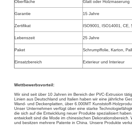
Oberfläche
Glatt oder Holzmaserung
Garantie
15 Jahre
Zertifikat
ISO9001, ISO14001, CE,
Lebenszeit
25 Jahre
Paket
Schrumpffolie, Karton, Pal
Einsatzbereich
Exterieur und Interieur
Wettbewerbsvorteil:
Wir sind seit über 10 Jahren im Bereich der PVC-Extrusion tätig
Linien aus Deutschland und Italien haben wir eine jährliche 
Wand- und Deckenplatten, über 6.000MT Kunststoff-Holzprod
Unser Unternehmen verfügt über eine starke Technologiefähigk
die sich auf die Entwicklung neuer Produkte spezialisiert haben
entwickelt sind die Mode im chinesischen Dekorationsbereich.
und besitzen mehrere Patente in China.
Unsere Produkte verka