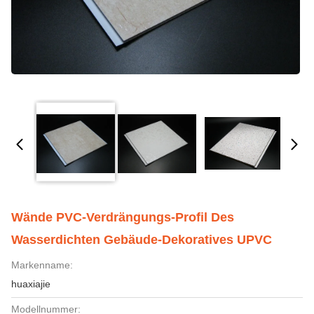
Wände PVC-Verdrängungs-Profil Des
Wasserdichten Gebäude-Dekoratives UPVC
Markenname:
huaxiajie
Modellnummer: