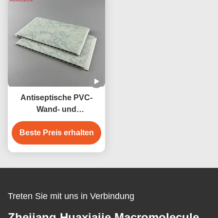
Antiseptische PVC-
Wand- und
Deckenplatten 250 mm
Beste Preis erhalten
Breite Wasserdicht
Antikorrosive
Treten Sie mit uns in Verbindung
Zhejiang Huaxiajie Macromolecule