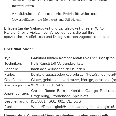
Verbesserung der Funktionalität historischer Stätten und moderner
Infrastrukturen.
Aktivitätsräume, Villen und mehr
: Perfekt für Wohn- und
Gewerbeflächen, die Mehrwert und Stil bieten.
Erleben Sie die Vielseitigkeit und Langlebigkeit unserer WPC-
Panels für eine Vielzahl von Anwendungen, die auf Ihre
spezifischen Bedürfnisse und Designvisionen zugeschnitten sind.
Spezifikationen:
Typ:
Gebäudesystem Komponenten Pvc Extrusionsprofil
Techniken:
Holz-Kunststoff-Verbundwerkstoff
Längen:
nach den Wünschen der Kunden
Farbe:
Dunkelgrauer/Zeder/Kupferbraun/Holz/Sandelholz/
Oberfläche:
Glatte, gebürstete, zerkratzte, körnige, gesandte (op
Ausgangsstoffe:
WPC ((Holz + PVC)
Garten, Rasen, Balkon, Korridor, Garage, Pool und
Anwendungen:
Umgebung, Promenade, Spielplatz.
Bescheinigung:
ISO9001, ISO14001, CE, SGS
Funktion:
Wetter/Feuchtigkeit/Hochbelastungsbeständigkeit/
Unsere Holz-Kunststoff-Verbunddecken werden hergestellt