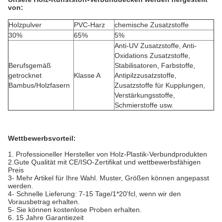
von:
Holzpulver
PVC-Harz
chemische Zusatzstoffe
30%
65%
5%
Anti-UV Zusatzstoffe, Anti-
Oxidations Zusatzstoffe,
Berufsgemäß
Stabilisatoren, Farbstoffe,
getrocknet
Klasse A
Antipilzzusatzstoffe,
Bambus/Holzfasern
Zusatzstoffe für Kupplungen,
Verstärkungsstoffe,
Schmierstoffe usw.
Wettbewerbsvorteil:
1. Professioneller Hersteller von Holz-Plastik-Verbundprodukten
2.Gute Qualität mit CE/ISO-Zertifikat und wettbewerbsfähigen
Preis
3- Mehr Artikel für Ihre Wahl. Muster, Größen können angepasst
werden.
4- Schnelle Lieferung: 7-15 Tage/1*20'fcl, wenn wir den
Vorausbetrag erhalten.
5- Sie können kostenlose Proben erhalten.
6. 15 Jahre Garantiezeit