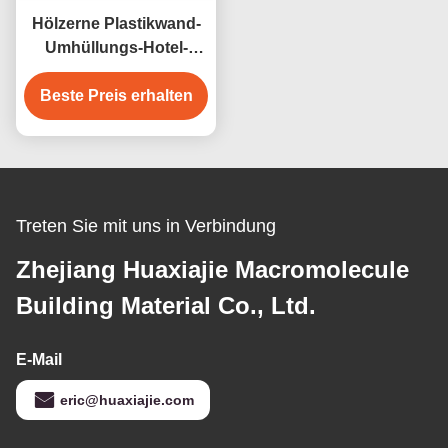
Hölzerne Plastikwand-
Umhüllungs-Hotel-
Innenwand-
Umhüllungs-Dekoration
Beste Preis erhalten
der
zusammensetzungs-
WPC
Treten Sie mit uns in Verbindung
Zhejiang Huaxiajie Macromolecule
Building Material Co., Ltd.
E-Mail
eric@huaxiajie.com