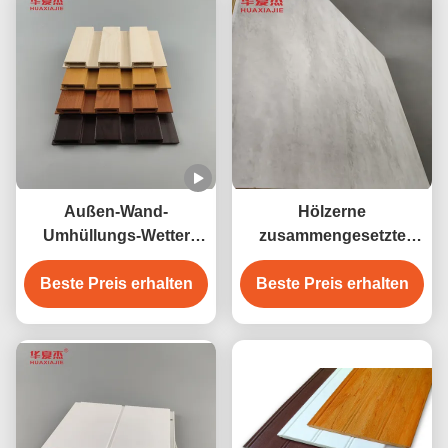
Außen-Wand-
Hölzerne
Umhüllungs-Wetter
zusammengesetzte
Wpc hygienisches
Umhüllung Innenwand-
Beste Preis erhalten
beständig für
Umhüllung PVCs des
Beste Preis erhalten
Innenraum
badezimmer-WPC