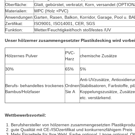
Oberfläche:
Glatt, gebürstet, verkratzt, Korn, versandet (OPTIO
Materialien:
WPC (Holz +PVC)
Anwendungen:
Garten, Rasen, Balkon, Korridor, Garage, Pool u. 
Zertifikat:
ISO9001, ISO14001, CER, SGS
Funktion:
Wetter/Feuchtigkeit/hoch stoßfestes /UV
Unser hölzerner zusammengesetzter Plastikdecking wird vorbe
PVC-
Hölzernes Pulver
chemische Zusätze
Harz
30%
65%
5%
Anti-UVzusätze, Antioxidier
Berufs- behandeltes trockenes
Ordnen
Stabilisatoren, Farbstoffe, pi
Bambus/Holzfaser
Sie A
Koppelungszusätze, Zusätze
etc. verstärkend.
Wettbewerbsvorteil:
1. Berufshersteller von hölzernen zusammengesetzten Plastikprod
2. gute Qualität mit CE-/ISOzertifikat und konkurrenzfähigem Preis
3. Mehr Einzelteile für Ihre Wahl. Farbe optional, Länge optional, 