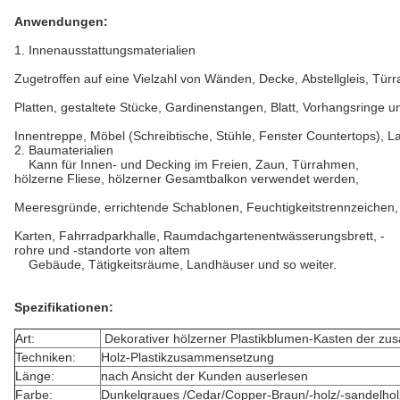
Anwendungen:
1. Innenausstattungsmaterialien
Zugetroffen auf eine Vielzahl von Wänden, Decke, Abstellgleis, Türr
Platten, gestaltete Stücke, Gardinenstangen, Blatt, Vorhangsringe u
Innentreppe, Möbel (Schreibtische, Stühle, Fenster Countertops), L
2. Baumaterialien
Kann für Innen- und Decking im Freien, Zaun, Türrahmen,
hölzerne Fliese, hölzerner Gesamtbalkon verwendet werden,
Meeresgründe, errichtende Schablonen, Feuchtigkeitstrennzeichen,
Karten, Fahrradparkhalle, Raumdachgartenentwässerungsbrett, -
rohre und -standorte von altem
Gebäude, Tätigkeitsräume, Landhäuser und so weiter.
Spezifikationen:
Art:
Dekorativer hölzerner Plastikblumen-Kasten der 
Techniken:
Holz-Plastikzusammensetzung
Länge:
nach Ansicht der Kunden auserlesen
Farbe:
Dunkelgraues /Cedar/Copper-Braun/-holz/-sandelholz