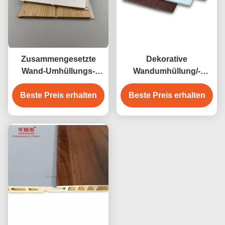
Zusammengesetzte
Dekorative
Wand-Umhüllungs-
Wandumhüllung/-
glattes Wasser-
verkleidung des
Beste Preis erhalten
beständiges
langlebigen Gutes WPC
Beste Preis erhalten
Badezimmer PVCs WPC
bequem installiert