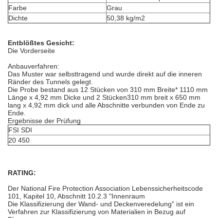
Farbe
Grau
Dichte
50,38 kg/m2
Entblößtes Gesicht:
Die Vorderseite
Anbauverfahren:
Das Muster war selbsttragend und wurde direkt auf die inneren
Ränder des Tunnels gelegt.
Die Probe bestand aus 12 Stücken von 310 mm Breite* 1110 mm
Länge x 4,92 mm Dicke und 2 Stücken
310 mm breit x 650 mm
lang x 4,92 mm dick und alle Abschnitte verbunden von Ende zu
Ende.
Ergebnisse der Prüfung
FSI SDI
20 450
RATING:
Der National Fire Protection Association Lebenssicherheitscode
101, Kapitel 10, Abschnitt 10.2.3 "Innenraum
Die Klassifizierung der Wand- und Deckenveredelung" ist ein
Verfahren zur Klassifizierung von Materialien in Bezug auf