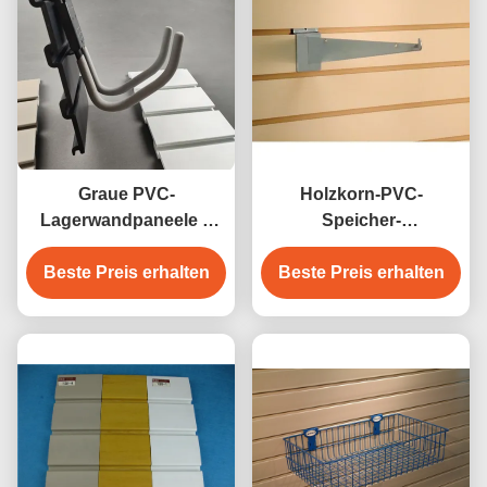
Graue PVC-
Holzkorn-PVC-
Lagerwandpaneele 4
Speicher-
Zoll SlatWall PVC-
Schlittenwandplatten
Beste Preis erhalten
Garagenpaneel
Beste Preis erhalten
für Garagen,
wasserdicht