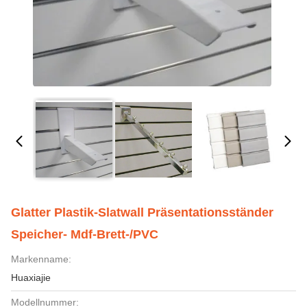
Glatter Plastik-Slatwall Präsentationsständer
Speicher- Mdf-Brett-/PVC
Markenname:
Huaxiajie
Modellnummer: