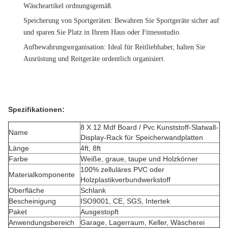
Wäscheartikel ordnungsgemäß.
Speicherung von Sportgeräten
: Bewahren Sie Sportgeräte sicher auf
und sparen Sie Platz in Ihrem Haus oder Fitnessstudio.
Aufbewahrungsorganisation
: Ideal für Reitliebhaber, halten Sie
Ausrüstung und Reitgeräte ordentlich organisiert.
Spezifikationen:
8 X 12 Mdf Board / Pvc Kunststoff-Slatwall-
Name
Display-Rack für Speicherwandplatten
Länge
4ft, 8ft
Farbe
Weiße, graue, taupe und Holzkörner
100% zelluläres PVC oder
Materialkomponente
Holzplastikverbundwerkstoff
Oberfläche
Schlank
Bescheinigung
ISO9001, CE, SGS, Intertek
Paket
Ausgestopft
Anwendungsbereich
Garage, Lagerraum, Keller, Wäscherei