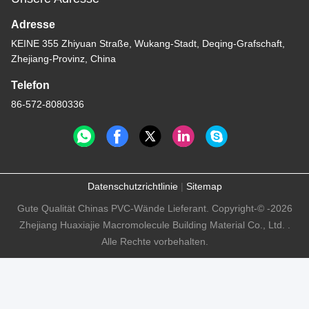
Adresse
KEINE 355 Zhiyuan Straße, Wukang-Stadt, Deqing-Grafschaft,
Zhejiang-Provinz, China
Telefon
86-572-8080336
Datenschutzrichtlinie
|
Sitemap
Gute Qualität Chinas PVC-Wände Lieferant. Copyright-© -2026
Zhejiang Huaxiajie Macromolecule Building Material Co., Ltd. .
Alle Rechte vorbehalten.