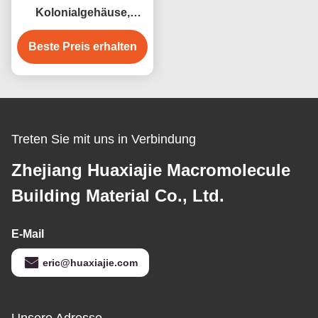
Kolonialgehäuse,
weißes Vinyl, 12 Fuß
PVC-Sockelleiste, PVC-
Beste Preis erhalten
Fußleiste, dekoratives
Material
Treten Sie mit uns in Verbindung
Zhejiang Huaxiajie Macromolecule
Building Material Co., Ltd.
E-Mail
eric@huaxiajie.com
Unsere Adresse