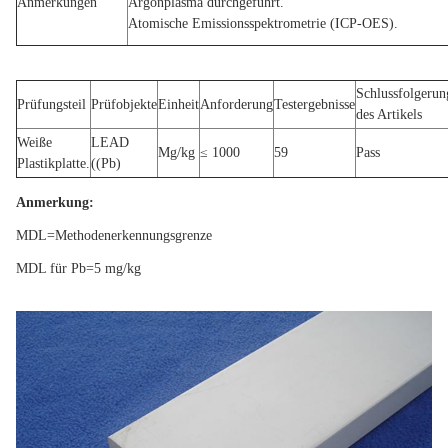
Anmerkungen
Argonplasma durchgeführt.
Atomische Emissionsspektrometrie (ICP-OES).
Schlussfolgerun
Prüfungsteil
Prüfobjekte
Einheit
Anforderung
Testergebnisse
des Artikels
Weiße
LEAD
Mg/kg
≤ 1000
59
Pass
Plastikplatte.
((Pb)
Anmerkung:
MDL=Methodenerkennungsgrenze
MDL für Pb=5 mg/kg