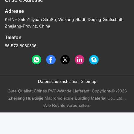
Adresse
KEINE 355 Zhiyuan Straße, Wukang-Stadt, Deqing-Grafschaft,
Zhejiang-Provinz, China
Telefon
86-572-8080336
Datenschutzrichtlinie
|
Sitemap
Gute Qualität Chinas PVC-Wände Lieferant. Copyright-© -2026
Zhejiang Huaxiajie Macromolecule Building Material Co., Ltd. .
Alle Rechte vorbehalten.