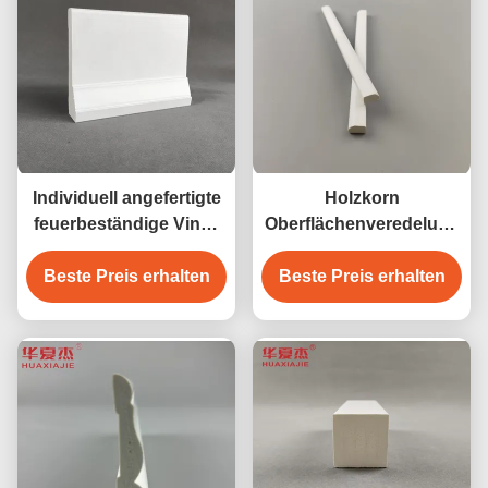
Individuell angefertigte
Holzkorn
feuerbeständige Vinyl-
Oberflächenveredelung
Trim Board Länge 7ft 8ft
PVC Schaumbrett 10ft
Beste Preis erhalten
10ft 12ft
Beste Preis erhalten
Länge Wartungsfrei