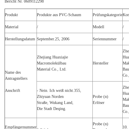
Bericht Nr. 0609112298
Produkt
Produkte aus PVC-Schaum
Prüfungskategorie
Kom
Material
/
Modell
/
Herstellungsdatum
September.25, 2006
Seriennummer
/
Zhe
Zhejiang Huaxiajie
Hua
Macromolekülbau
Hersteller
Mak
Material Co., Ltd.
Bau
Name des
Co.
Antragstellers
Zhe
Anschrift
- Nein. Ich weiß nicht.355,
Hua
Zhiyuan Norden
Probe (n)
Mak
Straße, Wukang Land,
Erlöser
Bau
Die Stadt Deqing.
Co.
Probe (n)
Empfängernummer
10.