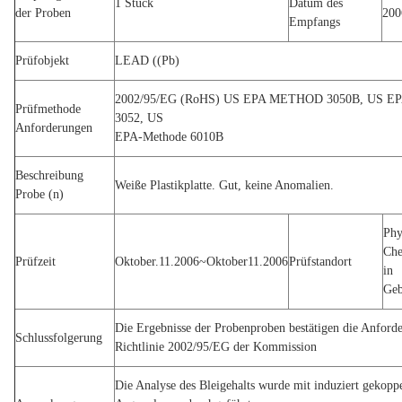
1 Stück
Datum des
der Proben
200
Empfangs
Prüfobjekt
LEAD ((Pb)
2002/95/EG (RoHS) US EPA METHOD 3050B, US 
Prüfmethode
3052, US
Anforderungen
EPA-Methode 6010B
Beschreibung
Weiße Plastikplatte. Gut, keine Anomalien.
Probe (n)
Phy
Che
Prüfzeit
Oktober.11.2006~Oktober11.2006
Prüfstandort
in
Geb
Die Ergebnisse der Probenproben bestätigen die Anford
Schlussfolgerung
Richtlinie 2002/95/EG der Kommission
Die Analyse des Bleigehalts wurde mit induziert gekopp