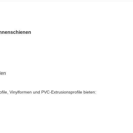
Innenschienen
den
le, Vinylformen und PVC-Extrusionsprofile bieten: