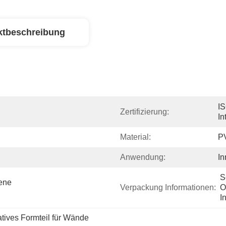
ktbeschreibung
IS
Zertifizierung:
In
Material:
P
Anwendung:
In
S
ne 
Verpackung Informationen:
O
I
tives Formteil für Wände