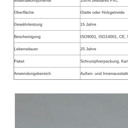
Materialkomponente
100% zelluläres PVC
Oberfläche
Glatte oder Holzgetreide
Gewährleistung
15 Jahre
Bescheinigung
ISO9001, ISO14001, CE,
Lebensdauer
25 Jahre
Paket
Schrumpfverpackung, Kart
Anwendungsbereich
Außen- und Innenausstat