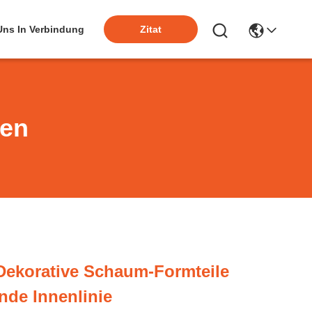
 Uns In Verbindung
Zitat
ten
/dekorative Schaum-Formteile
de Innenlinie