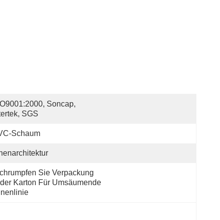
O9001:2000, Soncap, 
tertek, SGS
VC-Schaum
nenarchitektur
chrumpfen Sie Verpackung 
der Karton Für Umsäumende 
nnenlinie