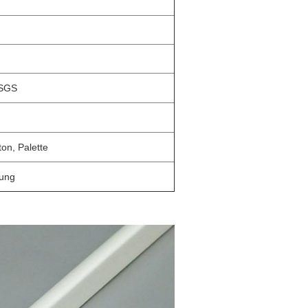
 SGS
on, Palette
tung