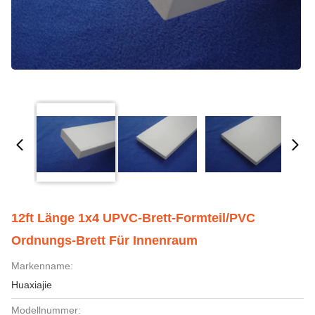
12ft Länge 1x4 UPVC-Brett-Formteil/PVC
Ordnungs-Brett Für Innenraum
Markenname:
Huaxiajie
Modellnummer: