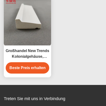
den Innen- und
Außenbereich
Großhandel New Trends
Kolonialgehäuse,
weißes Vinyl, 12 Fuß
PVC-Sockelleiste, PVC-
Beste Preis erhalten
Fußleiste, dekoratives
Material
Treten Sie mit uns in Verbindung