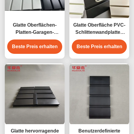
Glatte Oberflächen-
Glatte Oberfläche PVC-
Platten-Garagen-
Schlittenwandplatten
Platten-
mit Feuerbeständigkeit
Beste Preis erhalten
Innendekorations-
Beste Preis erhalten
und einfacher
Material PVCs Slatwall
Installation
Glatte hervorragende
Benutzerdefinierte