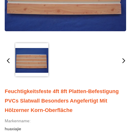
Feuchtigkeitsfeste 4ft 8ft Platten-Befestigung
PVCs Slatwall Besonders Angefertigt Mit
Hölzerner Korn-Oberfläche
Markenname:
huaxiajie