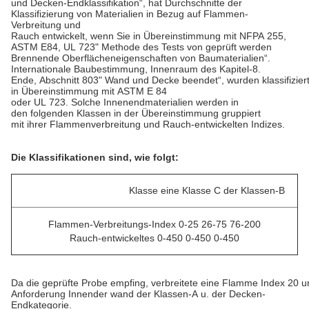
und
Decken-Endklassifikation“, hat Durchschnitte der
Klassifizierung von
Materialien in Bezug auf Flammen-
Verbreitung und
Rauch
entwickelt, wenn Sie in Übereinstimmung mit NFPA 255,
ASTM E84, UL 723" Methode des Tests von geprüft werden
Brennende
Oberflächeneigenschaften von Baumaterialien“.
Internationale Baubestimmung, Innenraum des Kapitel-8.
Ende, Abschnitt 803" Wand und Decke beendet“, wurden klassifizier
in Übereinstimmung mit ASTM E 84
oder UL 723. Solche Innenendmaterialien werden in
den
folgenden Klassen
in
der
Übereinstimmung gruppiert
mit ihrer Flammenverbreitung und Rauch-entwickelten Indizes.
Die Klassifikationen sind, wie folgt:
Klasse eine Klasse C der Klassen-B
Flammen-Verbreitungs-Index 0-25 26-75 76-200
Rauch-entwickeltes 0-450 0-450 0-450
Da die geprüfte Probe empfing, verbreitete eine Flamme Index 20 u
Anforderung Innender wand der Klassen-A u. der Decken-
Endkategorie.