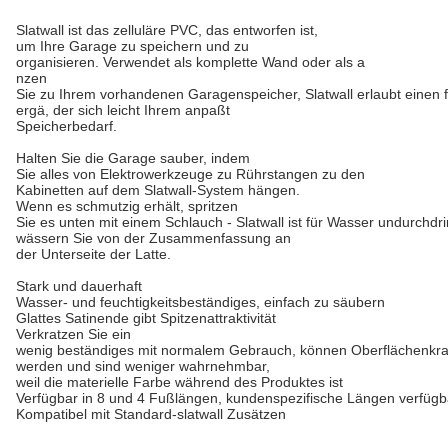
Slatwall ist das zelluläre PVC, das entworfen ist,
um Ihre Garage zu speichern und zu
organisieren. Verwendet als komplette Wand oder als a
nzen
Sie zu Ihrem vorhandenen Garagenspeicher, Slatwall erlaubt einen f
ergä, der sich leicht Ihrem anpaßt
Speicherbedarf.
Halten Sie die Garage sauber, indem
Sie alles von Elektrowerkzeuge zu Rührstangen zu den
Kabinetten auf dem Slatwall-System hängen.
Wenn es schmutzig erhält, spritzen
Sie es unten mit einem Schlauch - Slatwall ist für Wasser undurchdrin
wässern Sie von der Zusammenfassung an
der Unterseite der Latte.
Stark und dauerhaft
Wasser- und feuchtigkeitsbeständiges, einfach zu säubern
Glattes Satinende gibt Spitzenattraktivität
Verkratzen Sie ein
wenig beständiges mit normalem Gebrauch, können Oberflächenkratz
werden und sind weniger
wahrnehmbar,
weil die materielle Farbe während des Produktes ist
Verfügbar in 8 und 4 Fußlängen, kundenspezifische Längen verfügb
Kompatibel mit Standard-slatwall Zusätzen