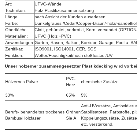
Art:
UPVC-
Wände
Techniken:
Holz-Plastikzusammensetzung
Länge:
nach Ansicht der Kunden auserlesen
Farbe:
Dunkelgraues /Cedar/Copper-Braun/-holz/-sandelholz
Oberfläche:
Glatt, gebürstet, verkratzt, Korn, versandet (OPTIO
Materialien:
UPVC
(Holz +PVC)
Anwendungen:
Garten, Rasen, Balkon, Korridor, Garage, Pool u. 
Zertifikat:
ISO9001, ISO14001, CER, SGS
Funktion:
Wetter/Feuchtigkeit/hoch stoßfestes /UV
Unser hölzerner zusammengesetzter Plastikdecking wird vorbe
PVC-
Hölzernes Pulver
chemische Zusätze
Harz
30%
65%
5%
Anti-UVzusätze, Antioxidier
Berufs- behandeltes trockenes
Ordnen
Stabilisatoren, Farbstoffe, pi
Bambus/Holzfaser
Sie A
Koppelungszusätze, Zusätze
etc. verstärkend.