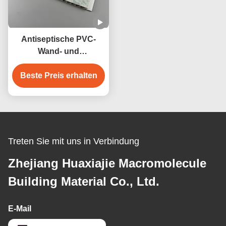
Antiseptische PVC-
Wand- und
Deckenplatten 250 mm
Beste Preis erhalten
Breite Wasserdicht
Antikorrosive
Treten Sie mit uns in Verbindung
Zhejiang Huaxiajie Macromolecule
Building Material Co., Ltd.
E-Mail