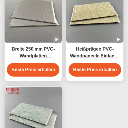
Breite 250 mm PVC-
Heißprägen PVC-
Wandplatten
Wandpaneele Einfache
Feuchtigkeitsdichte
Installation Leicht
PVC-Deckenplatten 250
Beste Preis erhalten
Beste Preis erhalten
wasserdicht
mmx5 mm