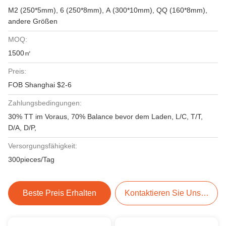
M2 (250*5mm), 6 (250*8mm), A (300*10mm), QQ (160*8mm),
andere Größen
MOQ:
1500㎡
Preis:
FOB Shanghai $2-6
Zahlungsbedingungen:
30% TT im Voraus, 70% Balance bevor dem Laden, L/C, T/T,
D/A, D/P,
Versorgungsfähigkeit:
300pieces/Tag
Beste Preis Erhalten
Kontaktieren Sie Uns Jetzt