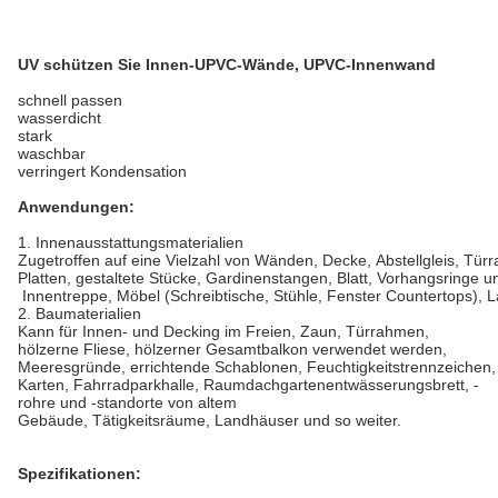
UV schützen Sie Innen-
UPVC-Wände
,
UPVC-
Innenwand
schnell passen
wasserdicht
stark
waschbar
verringert Kondensation
Anwendungen:
1. Innenausstattungsmaterialien
Zugetroffen auf eine Vielzahl von Wänden, Decke, Abstellgleis, Türr
Platten, gestaltete Stücke, Gardinenstangen, Blatt, Vorhangsringe u
Innentreppe, Möbel (Schreibtische, Stühle, Fenster Countertops), 
2. Baumaterialien
Kann für Innen- und Decking im Freien, Zaun, Türrahmen,
hölzerne Fliese, hölzerner Gesamtbalkon verwendet werden,
Meeresgründe, errichtende Schablonen, Feuchtigkeitstrennzeichen,
Karten, Fahrradparkhalle, Raumdachgartenentwässerungsbrett, -
rohre und -standorte von altem
Gebäude, Tätigkeitsräume, Landhäuser und so weiter.
Spezifikationen: