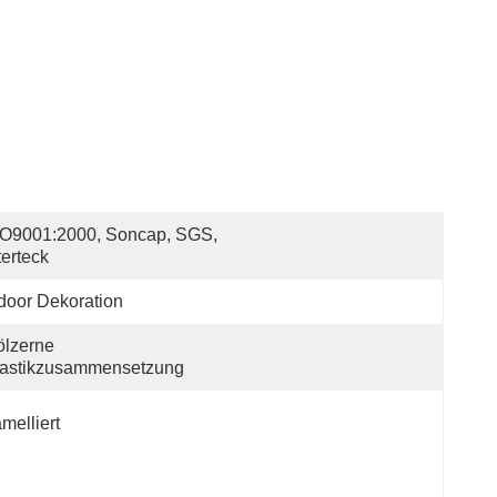
O9001:2000, Soncap, SGS, 
terteck
door Dekoration
lzerne 
lastikzusammensetzung
melliert