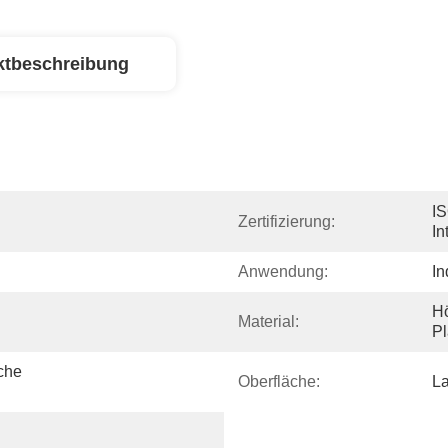
ktbeschreibung
IS
Zertifizierung:
In
Anwendung:
In
Hö
Material:
P
he 
Oberfläche:
La