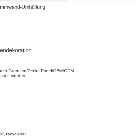
nnenwand-Umhüllung
endekoration
t/Dach-Gremium/Decke Panel/OEM/ODM
enutzt werden.
t, recyclebar