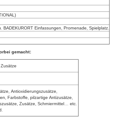
OPTIONAL)
l u. BADEKURORT Einfassungen, Promenade, Spielplatz.
orbei gemacht:
 Zusätze
ätze, Antioxidierungszusätze,
ren, Farbstoffe, pilzartige Antizusätze,
zusätze, Zusätze, Schmiermittel… etc.
d.