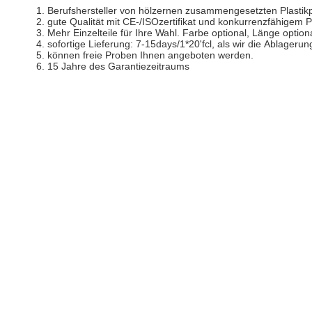
1. Berufshersteller von hölzernen zusammengesetzten Plastik
2. gute Qualität mit CE-/ISOzertifikat und konkurrenzfähigem P
3. Mehr Einzelteile für Ihre Wahl. Farbe optional, Länge optio
4. sofortige Lieferung: 7-15days/1*20'fcl, als wir die Ablageru
5. können freie Proben Ihnen angeboten werden.
6. 15 Jahre des Garantiezeitraums