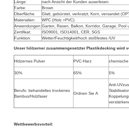
Länge:
nach Ansicht der Kunden auserlesen
Farbe:
Brown
Oberfläche:
Glatt, gebürstet, verkratzt, Korn, versandet (
Materialien:
WPC (Holz +PVC)
Anwendungen:
Garten, Rasen, Balkon, Korridor, Garage, Poo
Zertifikat:
ISO9001, ISO14001, CER, SGS
Funktion:
Wetter/Feuchtigkeit/hoch stoßfestes /UV
Unser hölzerner zusammengesetzter Plastikdecking wird v
Hölzernes Pulver
PVC-Harz
chemische
30%
65%
5%
Anti-UVzus
Berufs- behandeltes trockenes
Stabilisato
Ordnen Sie A
Bambus/Holzfaser
Koppelungs
verstärken
Wettbewerbsvorteil: