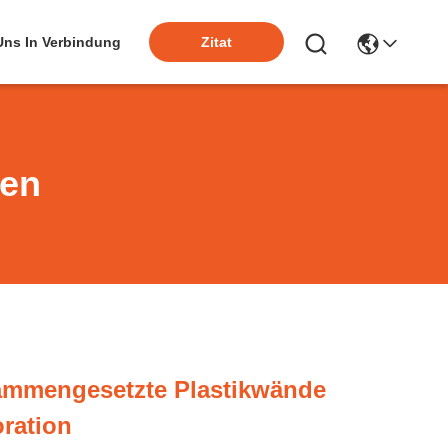
 Uns In Verbindung
Zitat
ten
ammengesetzte Plastikwände
ration