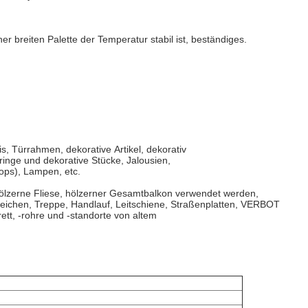
ner breiten Palette der Temperatur stabil ist, beständiges.
s, Türrahmen, dekorative Artikel, dekorativ
sringe und dekorative Stücke, Jalousien,
ops), Lampen, etc.
hölzerne Fliese, hölzerner Gesamtbalkon verwendet werden,
zeichen, Treppe, Handlauf, Leitschiene, Straßenplatten, VERBOT
tt, -rohre und -standorte von altem