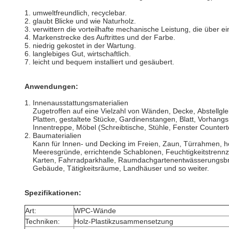
1. umweltfreundlich, recyclebar.
2. glaubt Blicke und wie Naturholz.
3. verwittern die vorteilhafte mechanische Leistung, die über ei
4. Markenstrecke des Auftrittes und der Farbe.
5. niedrig gekostet in der Wartung.
6. langlebiges Gut, wirtschaftlich.
7. leicht und bequem installiert und gesäubert.
Anwendungen:
1. Innenausstattungsmaterialien
Zugetroffen auf eine Vielzahl von Wänden, Decke, Abstellglei
Platten, gestaltete Stücke, Gardinenstangen, Blatt, Vorhang
Innentreppe, Möbel (Schreibtische, Stühle, Fenster Countert
2. Baumaterialien
Kann für Innen- und Decking im Freien, Zaun, Türrahmen, 
Meeresgründe, errichtende Schablonen, Feuchtigkeitstrenn
Karten, Fahrradparkhalle, Raumdachgartenentwässerungsbre
Gebäude, Tätigkeitsräume, Landhäuser und so weiter.
Spezifikationen:
Art:
WPC-Wände
Techniken:
Holz-Plastikzusammensetzung