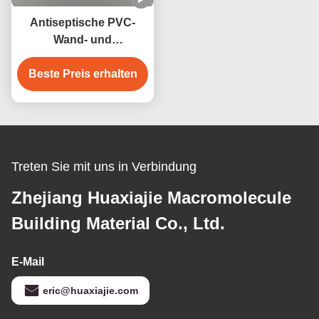
Antiseptische PVC-
Wand- und
Deckenplatten 250 mm
Beste Preis erhalten
Breite Wasserdicht
Antikorrosive
Treten Sie mit uns in Verbindung
Zhejiang Huaxiajie Macromolecule
Building Material Co., Ltd.
E-Mail
eric@huaxiajie.com