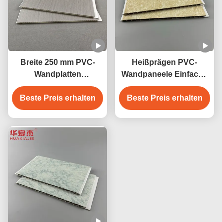
Breite 250 mm PVC-
Heißprägen PVC-
Wandplatten
Wandpaneele Einfache
Feuchtigkeitsdichte
Installation Leicht
PVC-Deckenplatten 250
Beste Preis erhalten
Beste Preis erhalten
wasserdicht
mmx5 mm