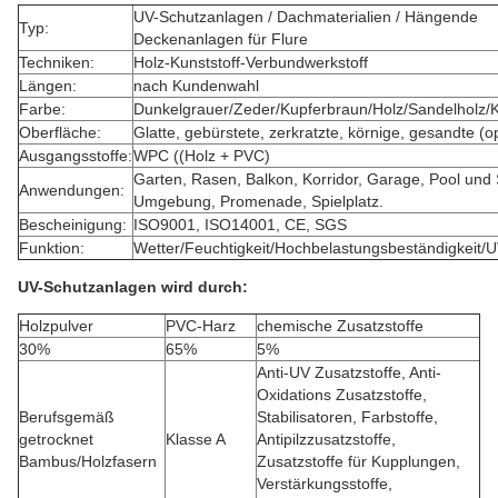
UV-Schutzanlagen / Dachmaterialien / Hängende
Typ:
Deckenanlagen für Flure
Techniken:
Holz-Kunststoff-Verbundwerkstoff
Längen:
nach Kundenwahl
Farbe:
Dunkelgrauer/Zeder/Kupferbraun/Holz/Sandelholz/
Oberfläche:
Glatte, gebürstete, zerkratzte, körnige, gesandte (op
Ausgangsstoffe:
WPC ((Holz + PVC)
Garten, Rasen, Balkon, Korridor, Garage, Pool und
Anwendungen:
Umgebung, Promenade, Spielplatz.
Bescheinigung:
ISO9001, ISO14001, CE, SGS
Funktion:
Wetter/Feuchtigkeit/Hochbelastungsbeständigkeit/
UV-Schutzanlagen
wird durch:
Holzpulver
PVC-Harz
chemische Zusatzstoffe
30%
65%
5%
Anti-UV Zusatzstoffe, Anti-
Oxidations Zusatzstoffe,
Berufsgemäß
Stabilisatoren, Farbstoffe,
getrocknet
Klasse A
Antipilzzusatzstoffe,
Bambus/Holzfasern
Zusatzstoffe für Kupplungen,
Verstärkungsstoffe,