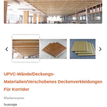
UPVC-Wände/Deckungs-
Materialien/verschobenes Deckenverkleidungen
Für Korridor
Markenname:
huaxiajie