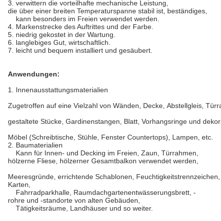
3. verwittern die vorteilhafte mechanische Leistung,
die über einer breiten Temperaturspanne stabil ist, beständiges,
kann besonders im Freien verwendet werden.
4. Markenstrecke des Auftrittes und der Farbe.
5. niedrig gekostet in der Wartung.
6. langlebiges Gut, wirtschaftlich.
7. leicht und bequem installiert und gesäubert.
Anwendungen:
1. Innenausstattungsmaterialien
Zugetroffen auf eine Vielzahl von Wänden, Decke, Abstellgleis, Türra
gestaltete Stücke, Gardinenstangen, Blatt, Vorhangsringe und dekor
Möbel (Schreibtische, Stühle, Fenster Countertops), Lampen, etc.
2. Baumaterialien
Kann für Innen- und Decking im Freien, Zaun, Türrahmen,
hölzerne Fliese, hölzerner Gesamtbalkon verwendet werden,
Meeresgründe, errichtende Schablonen, Feuchtigkeitstrennzeichen,
Karten,
Fahrradparkhalle, Raumdachgartenentwässerungsbrett, -
rohre und -standorte von alten Gebäuden,
Tätigkeitsräume, Landhäuser und so weiter.