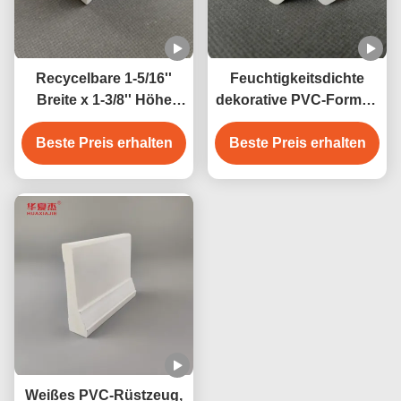
Recycelbare 1-5/16''
Feuchtigkeitsdichte
Breite x 1-3/8'' Höhe
dekorative PVC-Formen
weiße PVC-
3/4 "pvc weiße Bucht
Fensterbank-Nase PVC-
Beste Preis erhalten
Beste Preis erhalten
für Innen- und
Profile Innendekoration
Außendekoration
Weißes PVC-Rüstzeug,