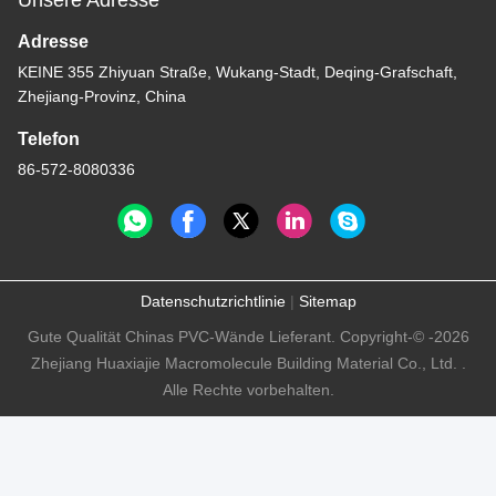
Unsere Adresse
Adresse
KEINE 355 Zhiyuan Straße, Wukang-Stadt, Deqing-Grafschaft,
Zhejiang-Provinz, China
Telefon
86-572-8080336
Datenschutzrichtlinie
|
Sitemap
Gute Qualität Chinas PVC-Wände Lieferant. Copyright-© -2026
Zhejiang Huaxiajie Macromolecule Building Material Co., Ltd. .
Alle Rechte vorbehalten.