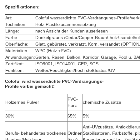
Spezifikationen:
Art:
Coloful wasserdichte PVC-Verdrängungs-Profile/verkr
Techniken:
Holz-Plastikzusammensetzung
Länge:
nach Ansicht der Kunden auserlesen
Farbe:
Dunkelgraues /Cedar/Copper-Braun/-holz/-sandelholz
Oberfläche:
Glatt, gebürstet, verkratzt, Korn, versandet (OPTIO
Materialien:
WPC (Holz +PVC)
Anwendungen:
Garten, Rasen, Balkon, Korridor, Garage, Pool u. 
Zertifikat:
ISO9001, ISO14001, CER, SGS
Funktion:
Wetter/Feuchtigkeit/hoch stoßfestes /UV
Coloful
wird
wasserdichte PVC-Verdrängungs-
Profile
vorbei gemacht:
PVC-
Hölzernes Pulver
chemische Zusätze
Harz
30%
65%
5%
Anti-UVzusätze, Antioxidier
Berufs- behandeltes trockenes
Ordnen
Stabilisatoren, Farbstoffe, pi
Bambus/Holzfaser
Sie A
Koppelungszusätze, Zusätze