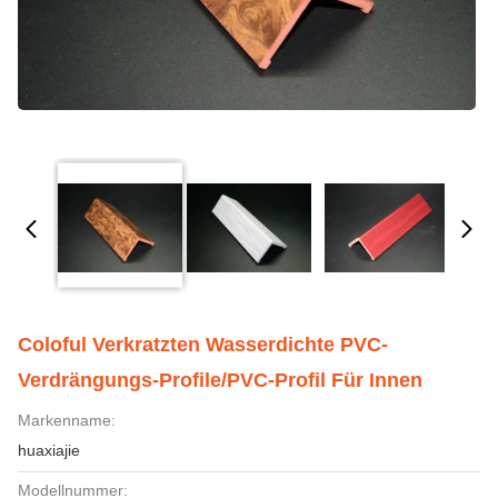
Coloful Verkratzten Wasserdichte PVC-
Verdrängungs-Profile/PVC-Profil Für Innen
Markenname:
huaxiajie
Modellnummer: