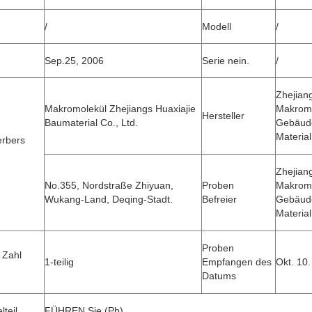
/
Modell
/
Sep.25, 2006
Serie nein.
/
Zhejian
Makromolekül Zhejiangs Huaxiajie
Makromo
Hersteller
Baumaterial Co., Ltd.
Gebäu
Material
rbers
Zhejian
No.355, Nordstraße Zhiyuan,
Proben
Makromo
Wukang-Land, Deqing-Stadt.
Befreier
Gebäu
Material
Proben
 Zahl
1-teilig
Empfangen des
Okt. 10
Datums
lteil
FÜHREN Sie (Pb)