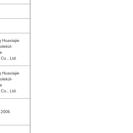
g Huaxiajie
lekül-
de
 Co., Ltd.
g Huaxiajie
lekül-
de
 Co., Ltd.
. 2006