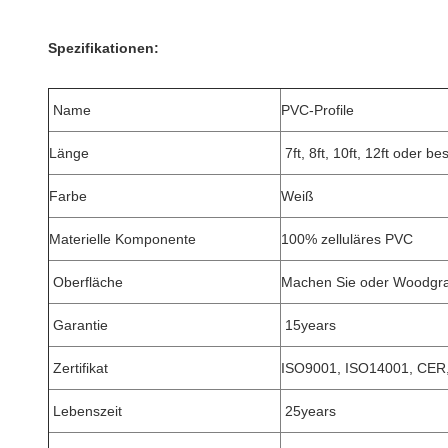
Spezifikationen:
Name
PVC-Profile
Länge
7ft, 8ft, 10ft, 12ft oder b
Farbe
Weiß
Materielle Komponente
100% zelluläres PVC
Oberfläche
Machen Sie oder Woodgrai
Garantie
15years
Zertifikat
ISO9001, ISO14001, CER
Lebenszeit
25years