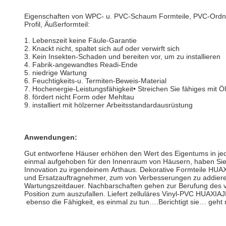
Eigenschaften von WPC- u. PVC-Schaum Formteile, PVC-Ordnun
Profil, Äußerformteil:
1. Lebenszeit keine Fäule-Garantie
2. Knackt nicht, spaltet sich auf oder verwirft sich
3. Kein Insekten-Schaden und bereiten vor, um zu installieren
4. Fabrik-angewandtes Readi-Ende
5. niedrige Wartung
6. Feuchtigkeits-u. Termiten-Beweis-Material
7. Hochenergie-Leistungsfähigkeit• Streichen Sie fähiges mit 
8. fördert nicht Form oder Mehltau
9. installiert mit hölzerner Arbeitsstandardausrüstung
Anwendungen:
Gut entworfene Häuser erhöhen den Wert des Eigentums in je
einmal aufgehoben für den Innenraum von Häusern, haben Sie 
Innovation zu irgendeinem Arthaus. Dekorative Formteile HUAX
und Ersatzauftragnehmer, zum von Verbesserungen zu addier
Wartungszeitdauer. Nachbarschaften gehen zur Berufung des 
Position zum auszufallen. Liefert zelluläres Vinyl-PVC HUAXI
ebenso die Fähigkeit, es einmal zu tun….Berichtigt sie… geht 