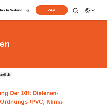
 Uns In Verbindung
Zitat
ten
undlich
ng Der 10ft Dielenen-
-Ordnungs-/PVC, Klima-