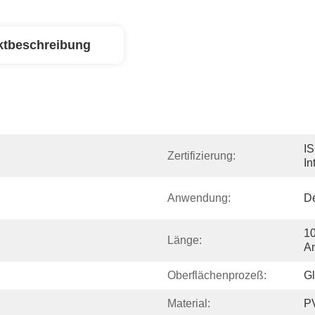
ktbeschreibung
IS
Zertifizierung:
In
Anwendung:
De
10
Länge:
An
Oberflächenprozeß:
Gl
Material:
P