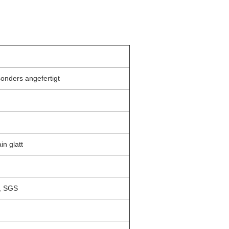
esonders angefertigt
n glatt
, SGS