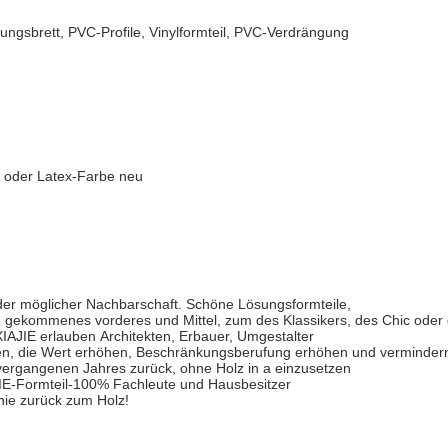
gsbrett, PVC-Profile, Vinylformteil, PVC-Verdrängung
Öl oder Latex-Farbe neu
der möglicher Nachbarschaft. Schöne Lösungsformteile,
gekommenes vorderes und Mittel, zum des Klassikers, des Chic oder 
IAJIE erlauben Architekten, Erbauer, Umgestalter
en, die Wert erhöhen, Beschränkungsberufung erhöhen und verminde
vergangenen Jahres zurück, ohne Holz in a einzusetzen
AJIE-Formteil-100% Fachleute und Hausbesitzer
nie zurück zum Holz!