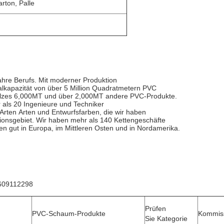
rton, Palle
ahre Berufs. Mit moderner Produktion
otalkapazität von über 5 Million Quadratmetern PVC
olzes 6,000MT und über 2,000MT andere PVC-Produkte.
 als 20 Ingenieure und Techniker
e Arten Arten und Entwurfsfarben, die wir haben
tionsgebiet. Wir haben mehr als 140 Kettengeschäfte
en gut in Europa, im Mittleren Osten und in Nordamerika.
12298
Prüfen
PVC-Schaum-Produkte
Kommiss
Sie Kategorie