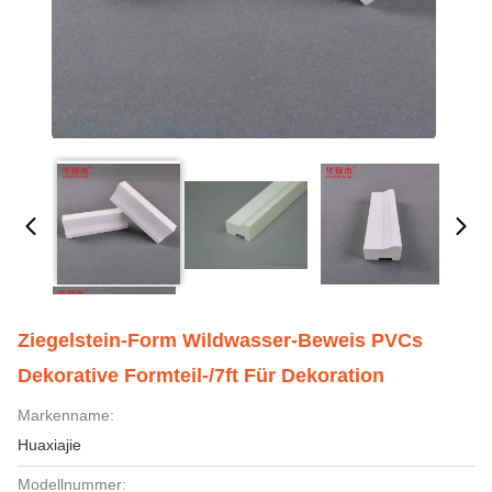
Ziegelstein-Form Wildwasser-Beweis PVCs
Dekorative Formteil-/7ft Für Dekoration
Markenname:
Huaxiajie
Modellnummer: