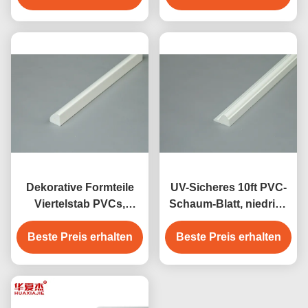
Formteile
Dekorative Formteile
UV-Sicheres 10ft PVC-
Viertelstab PVCs,
Schaum-Blatt, niedrige
recyclebares
Kappen-weiße Vinyl-
dekoratives Formteil für
Beste Preis erhalten
PVC-Formteile für Haus
Beste Preis erhalten
Wände