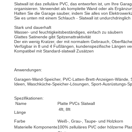
Slatwall ist das zelluläre PVC, das entworfen ist, um Ihre Gara
organisieren. Verwendet als komplette Wand oder als Ergänzung
Halten Sie die Garage sauber, indem Sie alles von Elektrower
Sie es unten mit einem Schlauch - Slatwall ist undurchdringlich
Stark und dauerhaft
Wasser- und feuchtigkeitsbeständiges, einfach zu säubern
Glattes Satinende gibt Spitzenattraktivität
Der ein wenig Kratzer, der mit normalem Gebrauch, Oberflächen
Verfügbar in 8 und 4 Fußlängen, kundenspezifische Längen ve
Kompatibel mit Standard-slatwall Zusätzen
Anwendungen:
Garagen-Wand-Speicher, PVC-Latten-Brett-Anzeigen-Wände, S
Ideen, Waschküche-Speicher-Lösungen, Sport-Ausrüstungs-Spe
Spezifikationen:
Name
Platte PVCs Slatwall
4ft, 8ft
Länge
Farbe
Weiß-, Grau-, Taupe- und Holzkorn
Materielle Komponente
100% zelluläres PVC oder hölzerne Pl