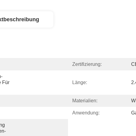
ktbeschreibung
Zertifizierung:
C
n-
Für 
Länge:
2.
Materialien:
W
Anwendung:
G
ng 
en-