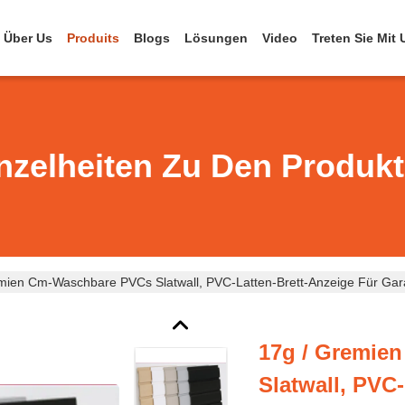
Über Us
Produits
Blogs
Lösungen
Video
Treten Sie Mit
nzelheiten Zu Den Produk
mien Cm-Waschbare PVCs Slatwall, PVC-Latten-Brett-Anzeige Für Ga
17g / Gremie
Slatwall, PVC