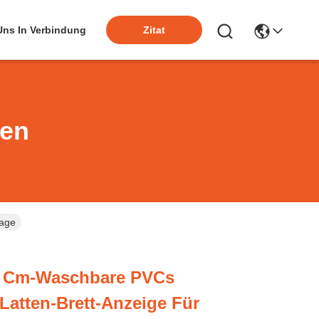
 Uns In Verbindung
Zitat
ten
rage
n Cm-Waschbare PVCs
-Latten-Brett-Anzeige Für