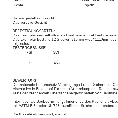
Dichte
17g/cm
Herausgestelltes Gesicht:
Das vordere Gesicht
BEFESTIGUNGSARTEN:
Das Exemplar war selbsttragend und wurde direkt auf die inner
Das Exemplar bestand 12 Stücken 310mm wide* 1110mm aus la
folgendes.
TESTERGEBNISSE
FSI SDI
20 450
BEWERTUNG:
Der nationale Feuerschutz-Vereinigungs-Leben-Sicherheits-Code
Materialien in Bezug auf Flammen-Verbreitung und Rauch entw
Tests der brennenden Oberflächeneigenschaften von Baumateri
Internationale Baubestimmung, Innenende des Kapitel-8., Ab
mit ASTM E 84 oder UL 723 klassifiziert. Solche Innenendmate
Die Klassifikationen sind, wie folgt: