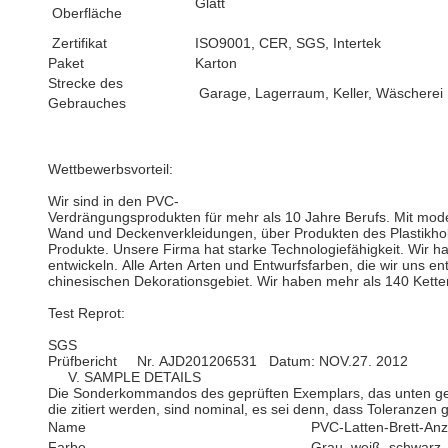
Glatt
Oberfläche
Zertifikat
ISO9001, CER, SGS, Intertek
Paket
Karton
Strecke des
Garage, Lagerraum, Keller, Wäscherei
Gebrauches
Wettbewerbsvorteil:
Wir sind in den PVC-
Verdrängungsprodukten für mehr als 10 Jahre Berufs. Mit moder
Wand und Deckenverkleidungen, über Produkten des Plastikh
Produkte. Unsere Firma hat starke Technologiefähigkeit. Wir ha
entwickeln. Alle Arten Arten und Entwurfsfarben, die wir uns e
chinesischen Dekorationsgebiet. Wir haben mehr als 140 Kette
Test Reprot:
SGS
Prüfbericht Nr. AJD201206531 Datum: NOV.27. 2012
V. SAMPLE DETAILS
Die Sonderkommandos des geprüften Exemplars, das unten gegeb
die zitiert werden, sind nominal, es sei denn, dass Toleranze
Name
PVC-Latten-Brett-An
Farbe
Grau, weiß, schwarz