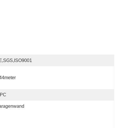
E,SGS,ISO9001
44meter
PC
aragenwand