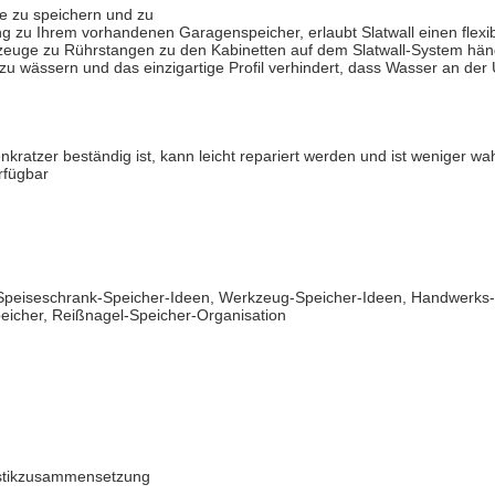
ge zu speichern und zu
 zu Ihrem vorhandenen Garagenspeicher, erlaubt Slatwall einen flexibl
kzeuge zu Rührstangen zu den Kabinetten auf dem Slatwall-System hän
 zu wässern und das einzigartige Profil verhindert, dass Wasser an der U
kratzer beständig ist, kann leicht repariert werden und ist weniger wa
rfügbar
peiseschrank-Speicher-Ideen, Werkzeug-Speicher-Ideen, Handwerks-R
icher, Reißnagel-Speicher-Organisation
astikzusammensetzung