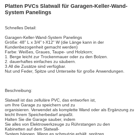
Platten PVCs Slatwall für Garagen-Keller-Wand-
System Panelings
Schnelles Detail:
Garagen-Keller-Wand-System Panelings
Größe: 48" L x 3/4" t-X12“ W (die Länge kann in der
Kundenbezogenheit gemacht werden)
Farbe: Weißes, Graues, Taupe- und Holzkorn;
1. Berge leicht zur Trockenmauer oder zu den Bolzen.
2. dauerhaftes einfaches zu säubern.
3.All die Zusätze sind verfügbar.
Nut und Feder, Spitze und Unterseite für große Anwendungen.
Beschreibung:
Slatwall ist das zelluläre PVC, das entworfen ist,
um Ihre Garage zu speichern und zu
organisieren. Verwendet als komplette Wand oder als Ergänzung zu I
leicht Ihrem Speicherbedarf anpaßt.
Halten Sie die Garage sauber, indem
Sie alles von Elektrowerkzeuge zu Rührstangen zu den
Kabinetten auf dem Slatwall-
System hängen. Wenn es schmutzig erhält, spritzen