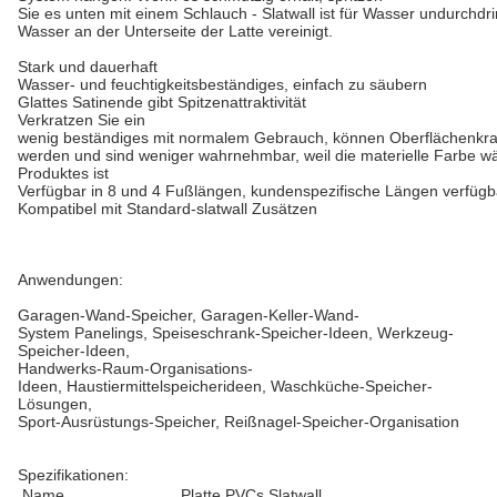
Sie es unten mit einem Schlauch - Slatwall ist für Wasser undurchdrin
Wasser an der Unterseite der Latte vereinigt.
Stark und dauerhaft
Wasser- und feuchtigkeitsbeständiges, einfach zu säubern
Glattes Satinende gibt Spitzenattraktivität
Verkratzen Sie ein
wenig beständiges mit normalem Gebrauch, können Oberflächenkratz
werden und sind weniger wahrnehmbar, weil die materielle Farbe w
Produktes ist
Verfügbar in 8 und 4 Fußlängen, kundenspezifische Längen verfügb
Kompatibel mit Standard-slatwall Zusätzen
Anwendungen:
Garagen-Wand-Speicher, Garagen-Keller-Wand-
System Panelings, Speiseschrank-Speicher-Ideen, Werkzeug-
Speicher-Ideen,
Handwerks-Raum-Organisations-
Ideen, Haustiermittelspeicherideen, Waschküche-Speicher-
Lösungen,
Sport-Ausrüstungs-Speicher, Reißnagel-Speicher-Organisation
Spezifikationen:
Name
Platte PVCs Slatwall