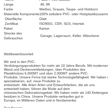
Länge
4ft, 8ft
Farbe
Weißes, Graues, Taupe- und Holzkorn
Materielle Komponente
100% zelluläre PVC- oder Holzplastikzusa
Oberfläche
Glatt
Zertifikat
ISO9001, CER, SGS, Intertek
Paket
Karton
Strecke des
Garage, Lagerraum, Keller, Wäscherei
Gebrauches
Wettbewerbsvorteil:
Wir sind in den PVC-
Verdrängungsprodukten für mehr als 10 Jahre Berufs. Mit modernen F
Wand und Deckenverkleidungen, über Produkten des
Plastikholzes 6,000MT und über 2,000MT andere PVC-
Produkte. Unsere Firma hat starke Technologiefähigkeit. Wir haben 
spezialisieren, auf, neue Produkte zu
entwickeln. Alle Arten Arten und Entwurfsfarben, die wir uns
entwickelt haben, führen die Mode auf dem
chinesischen Dekorationsgebiet. Wir haben mehr als 140 Kettengesc
besitzen in China. Unsere Produkte verkaufen gut in
Europa, im Mittleren Osten und in Nordamerika.