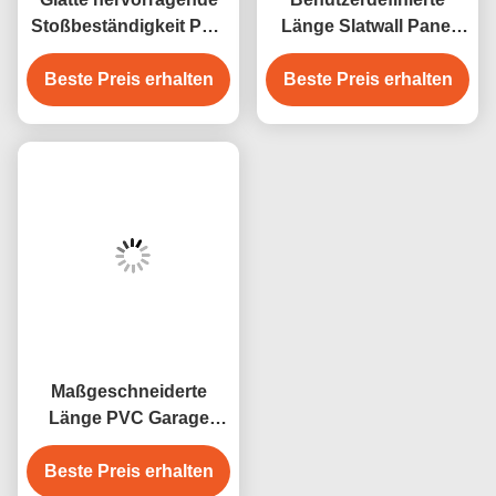
Beste Preis erhalten
Innendekorations-
Beste Preis erhalten
und einfacher
Material PVCs Slatwall
Installation
Glatte hervorragende
Benutzerdefinierte
Stoßbeständigkeit PVC
Länge Slatwall Panel
Garagenwand
farbenfrohe
Haltbarkeit PVC Balk
Beste Preis erhalten
Beste Preis erhalten
Garagenplatte
Slatwall
Innenwanddekoration