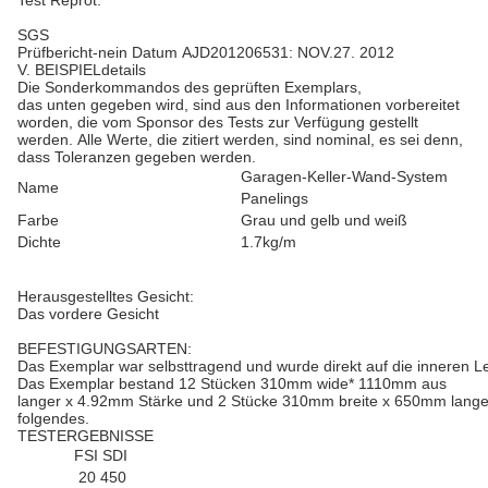
Test Reprot:
SGS
Prüfbericht-nein Datum AJD201206531: NOV.27. 2012
V. BEISPIELdetails
Die Sonderkommandos des geprüften Exemplars,
das unten gegeben wird, sind aus den Informationen vorbereitet
worden, die vom Sponsor des Tests zur Verfügung gestellt
werden. Alle Werte, die zitiert werden, sind nominal, es sei denn,
dass Toleranzen gegeben werden.
Garagen-Keller-Wand-System
Name
Panelings
Farbe
Grau und gelb und weiß
Dichte
1.7kg/m
Herausgestelltes Gesicht:
Das vordere Gesicht
BEFESTIGUNGSARTEN:
Das Exemplar war selbsttragend und wurde direkt auf die inneren Le
Das Exemplar bestand 12 Stücken 310mm wide* 1110mm aus
langer x 4.92mm Stärke und 2 Stücke 310mm breite x 650mm lange 
folgendes.
TESTERGEBNISSE
FSI SDI
20 450