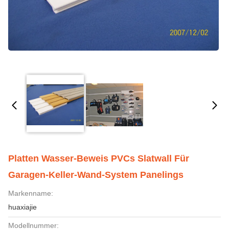
Platten Wasser-Beweis PVCs Slatwall Für
Garagen-Keller-Wand-System Panelings
Markenname:
huaxiajie
Modellnummer: