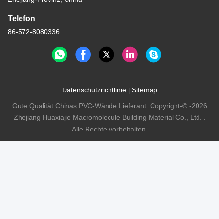
Zhejiang Huaxiajie Macromolecule
Building Material Co., Ltd.
E-Mail
eric@huaxiajie.com
Unsere Adresse
Adresse
KEINE 355 Zhiyuan Straße, Wukang-Stadt, Deqing-Grafschaft,
Zhejiang-Provinz, China
Telefon
86-572-8080336