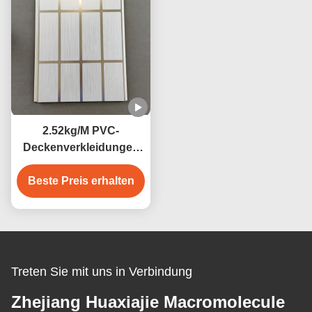
2.52kg/M PVC-
Deckenverkleidungen
mit
Quadrat/verborgener/V-
Beste Preis erhalten
Nut-Rand-
Feuchtigkeitsbeständigkeit
Treten Sie mit uns in Verbindung
Zhejiang Huaxiajie Macromolecule