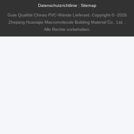
Datenschutzrichtlinie
|
Sitemap
Gute Qualität Chinas PVC-Wände Lieferant. Copyright-© -2026
Zhejiang Huaxiajie Macromolecule Building Material Co., Ltd. .
Alle Rechte vorbehalten.