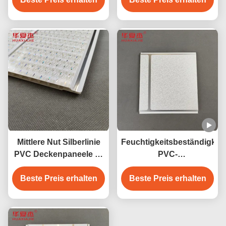
Wandplatte zur
Platten-Wand
Wanddekoration 250*5
Größe
Mittlere Nut Silberlinie
Feuchtigkeitsbeständigkeit
PVC Deckenpaneele U-
PVC-
förmige PVC-Paneele
Deckenverkleidungen
Beste Preis erhalten
Beste Preis erhalten
250mm x 8mm