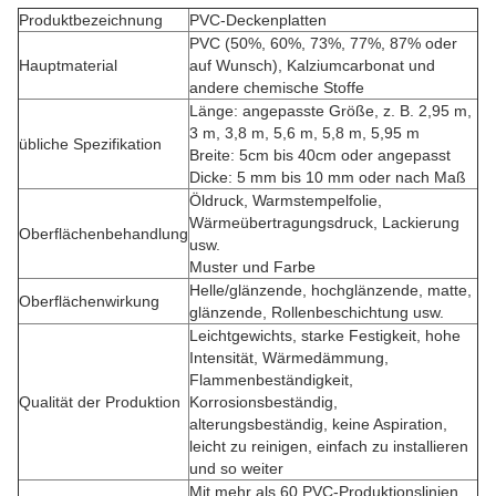
Produktbezeichnung
PVC-Deckenplatten
PVC (50%, 60%, 73%, 77%, 87% oder
Hauptmaterial
auf Wunsch), Kalziumcarbonat und
andere chemische Stoffe
Länge: angepasste Größe, z. B. 2,95 m,
3 m, 3,8 m, 5,6 m, 5,8 m, 5,95 m
übliche Spezifikation
Breite: 5cm bis 40cm oder angepasst
Dicke: 5 mm bis 10 mm oder nach Maß
Öldruck, Warmstempelfolie,
Wärmeübertragungsdruck, Lackierung
Oberflächenbehandlung
usw.
Muster und Farbe
Helle/glänzende, hochglänzende, matte,
Oberflächenwirkung
glänzende, Rollenbeschichtung usw.
Leichtgewichts, starke Festigkeit, hohe
Intensität, Wärmedämmung,
Flammenbeständigkeit,
Qualität der Produktion
Korrosionsbeständig,
alterungsbeständig, keine Aspiration,
leicht zu reinigen, einfach zu installieren
und so weiter
Mit mehr als 60 PVC-Produktionslinien