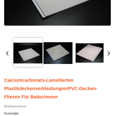
Calciumcarbonats-Lamellierten
Plastikdeckenverkleidungen/PVC-Decken-
Fliesen Für Badezimmer
Markenname:
huaxiajie