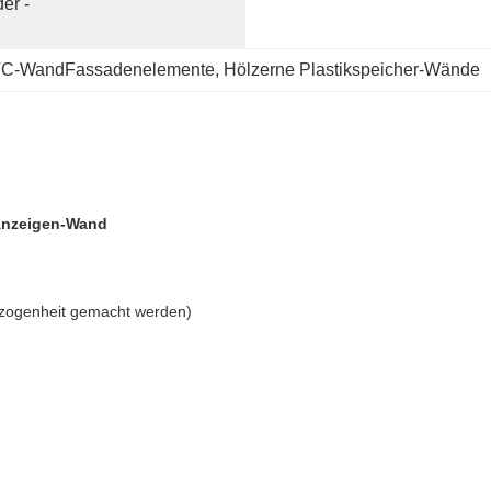
er -
C-WandFassadenelemente
, 
Hölzerne Plastikspeicher-Wände
-Anzeigen-Wand
ezogenheit gemacht werden)
.