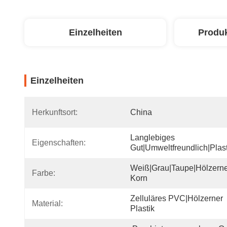
Einzelheiten
Produ
Einzelheiten
Herkunftsort:
China
Langlebiges 
Eigenschaften:
Gut|Umweltfreundlich|Plast
Weiß|Grau|Taupe|Hölzerne
Farbe:
Korn
Zelluläres PVC|Hölzerner 
Material:
Plastik