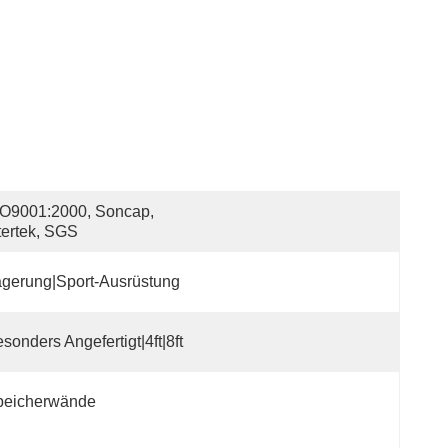
O9001:2000, Soncap, 
tertek, SGS
gerung|Sport-Ausrüstung
sonders Angefertigt|4ft|8ft
peicherwände