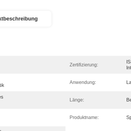
ktbeschreibung
IS
Zertifizierung:
In
Anwendung:
La
ik
s 
Länge:
Be
Produktname:
S