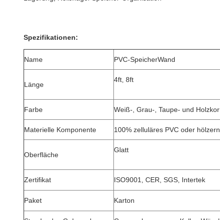
Spezifikationen:
Name
PVC-SpeicherWand
4ft, 8ft
Länge
Farbe
Weiß-, Grau-, Taupe- und Holzko
Materielle Komponente
100% zelluläres PVC oder hölzer
Glatt
Oberfläche
Zertifikat
ISO9001, CER, SGS, Intertek
Paket
Karton