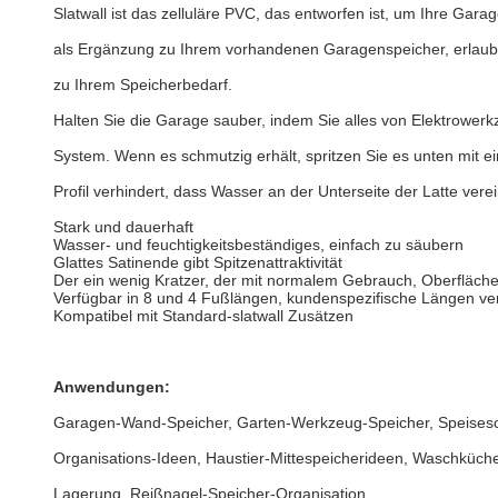
Slatwall ist das zelluläre PVC, das entworfen ist, um Ihre Gar
als Ergänzung zu Ihrem vorhandenen Garagenspeicher, erlaubt Sl
zu Ihrem Speicherbedarf.
Halten Sie die Garage sauber, indem Sie alles von Elektrower
System. Wenn es schmutzig erhält, spritzen Sie es unten mit ei
Profil verhindert, dass Wasser an der Unterseite der Latte verei
Stark und dauerhaft
Wasser- und feuchtigkeitsbeständiges, einfach zu säubern
Glattes Satinende gibt Spitzenattraktivität
Der ein wenig Kratzer, der mit normalem Gebrauch, Oberflächen
Verfügbar in 8 und 4 Fußlängen, kundenspezifische Längen ve
Kompatibel mit Standard-slatwall Zusätzen
Anwendungen:
Garagen-Wand-Speicher, Garten-Werkzeug-Speicher, Speises
Organisations-Ideen, Haustier-Mittespeicherideen, Waschküc
Lagerung, Reißnagel-Speicher-Organisation