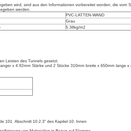
en wird, sind aus den Informationen vorbereitet worden, die vom Spo
n gegeben werden.
PVC-LATTEN-WAND
Grau
e
5.38kg/m2
en Leisten des Tunnels gesetzt.
nger x 4.92mm Stärke und 2 Stücke 310mm breite x 650mm lange x 4
e 101. Abschnitt 10.2.3" des Kapitel-10. Innen
ssifizierung von Materialien in Bezug auf Flamme