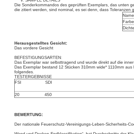
V. SAMPLE DETAILS
Die Sonderkommandos des geprüften Exemplars, das unten gegeb
die zitiert werden, sind nominal, es sei denn, dass Toleranze
Name
Farbe
Dicht
Herausgestelltes Gesicht:
Das vordere Gesicht
BEFESTIGUNGSARTEN:
Das Exemplar war selbsttragend und wurde direkt auf die inner
Das Exemplar bestand 12 Stücken 310mm wide* 1110mm aus la
folgendes.
TESTERGEBNISSE
FSI SDI
20 450
BEWERTUNG:
Der nationale Feuerschutz-Vereinigungs-Leben-Sicherheits-Cod
Wand und Decken-Endklassifikation“, hat Durchschnitte der Kla