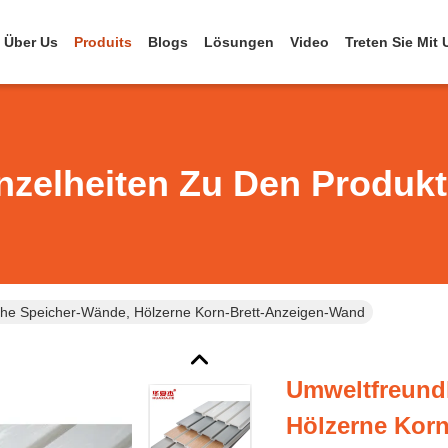
Über Us
Produits
Blogs
Lösungen
Video
Treten Sie Mit
nzelheiten Zu Den Produk
che Speicher-Wände, Hölzerne Korn-Brett-Anzeigen-Wand
Umweltfreund
Hölzerne Kor