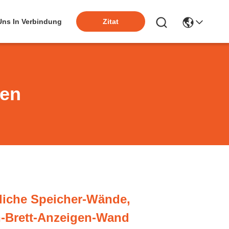
 Uns In Verbindung
Zitat
ten
liche Speicher-Wände,
n-Brett-Anzeigen-Wand