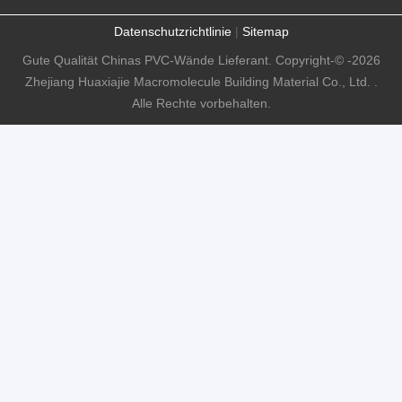
Datenschutzrichtlinie
|
Sitemap
Gute Qualität Chinas PVC-Wände Lieferant. Copyright-© -2026
Zhejiang Huaxiajie Macromolecule Building Material Co., Ltd. .
Alle Rechte vorbehalten.