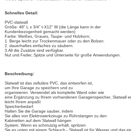
Schnelles Detail:
PVC-slatwall
Größe: 48" L x 3/4" t-X12“ W (die Länge kann in der
Kundenbezogenheit gemacht werden)
Farbe: Weißes, Graues, Taupe- und Holzkorn;
1. Berge leicht zur Trockenmauer oder zu den Bolzen.
2. dauerhaftes einfaches zu säubern.
3.All die Zusätze sind verfügbar.
Nut und Feder, Spitze und Unterseite für große Anwendungen.
Beschreibung:
Slatwall ist das zelluläre PVC, das entworfen ist,
um Ihre Garage zu speichern und zu
organisieren. Verwendet als komplette Wand oder wie
eine Ergänzung zu Ihrem vorhandenen Garagenspeicher, Slatwall erla
leicht Ihrem anpaßt
Speicherbedarf.
Halten Sie die Garage sauber, indem
Sie alles von Elektrowerkzeuge zu Rührstangen zu den
Kabinetten auf dem Slatwall hängen
System. Wenn es schmutzig erhält, spritzen
Sie es unten mit einem Schlauch - Slatwall ist für Wasser und das ei