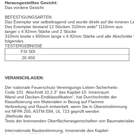
Herausgestelltes Gesicht:
Das vordere Gesicht
BEFESTIGUNGSARTEN:
Das Exemplar war selbsttragend und wurde direkt auf die inneren Le
Das Exemplar bestand 12 Stücken 310mm wide* 1110mm aus
langer x 4.92mm Stärke und 2 Stücke
310mm breite x 650mm lange x 4.92mm Stärke und alle Abschnitte
folgendes.
TESTERGEBNISSE
FSI SDI
20 450
VERANSCHLAGEN:
Der nationale Feuerschutz-Vereinigungs-Leben-Sicherheits-
Code 101. Abschnitt 10.2.3" des Kapitel-10. Innenraum
Wand und Decken-Endklassifikation“, hat Durchschnitte der
Klassifizierung von Materialien in Bezug auf Flamme
Verbreitung und Rauch entwickelt, wenn Sie in Übereinstimmung
mit NFPA 255, ASTM E84, UL 723 geprüft werden
„Methode des
Tests der brennenden Oberflächeneigenschaften von Baumaterialien
Internationale Baubestimmung, Innenende des Kapitel-