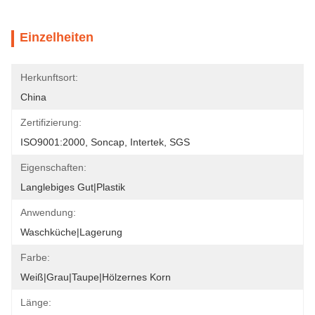
Einzelheiten
Herkunftsort:
China
Zertifizierung:
ISO9001:2000, Soncap, Intertek, SGS
Eigenschaften:
Langlebiges Gut|Plastik
Anwendung:
Waschküche|Lagerung
Farbe:
Weiß|Grau|Taupe|Hölzernes Korn
Länge: