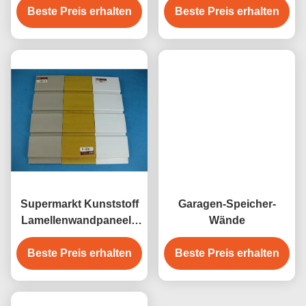
Beste Preis erhalten
Garagenpaneel
Beste Preis erhalten
für Garagen,
wasserdicht
Supermarkt Kunststoff
Garagen-Speicher-
Lamellenwandpaneele
Wände
PVC Garagenpaneel
Beste Preis erhalten
Wasserdicht
Beste Preis erhalten