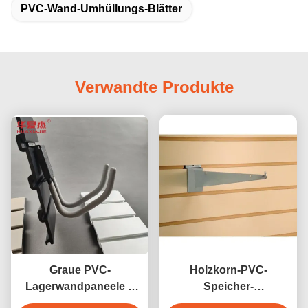
PVC-Wand-Umhüllungs-Blätter
Verwandte Produkte
Graue PVC-
Holzkorn-PVC-
Lagerwandpaneele 4
Speicher-
Zoll SlatWall PVC-
Schlittenwandplatten