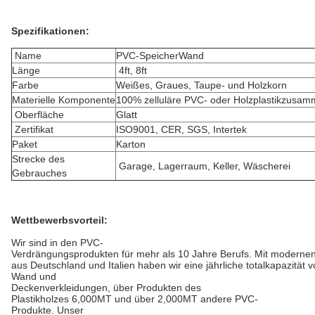
Spezifikationen:
Name
PVC-SpeicherWand
Länge
4ft, 8ft
Farbe
Weißes, Graues, Taupe- und Holzkorn
Materielle Komponente
100% zelluläre PVC- oder Holzplastikzusa
Oberfläche
Glatt
Zertifikat
ISO9001, CER, SGS, Intertek
Paket
Karton
Strecke des
Garage, Lagerraum, Keller, Wäscherei
Gebrauches
Wettbewerbsvorteil:
Wir sind in den PVC-
Verdrängungsprodukten für mehr als 10 Jahre Berufs. Mit moderne
aus Deutschland und Italien haben wir eine jährliche totalkapazität
Wand und
Deckenverkleidungen, über Produkten des
Plastikholzes 6,000MT und über 2,000MT andere PVC-
Produkte. Unser