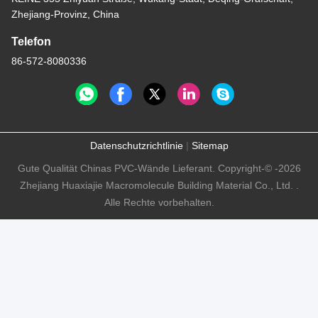
Zhejiang-Provinz, China
Telefon
86-572-8080336
Datenschutzrichtlinie
|
Sitemap
Gute Qualität Chinas PVC-Wände Lieferant. Copyright-© -2026
Zhejiang Huaxiajie Macromolecule Building Material Co., Ltd. .
Alle Rechte vorbehalten.