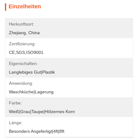
Einzelheiten
Herkunftsort:
Zhejiang, China
Zertifizierung:
CE,SGS,ISO9001
Eigenschaften:
Langlebiges Gut|Plastik
Anwendung:
Waschküche|Lagerung
Farbe:
Weiß|Grau|Taupe|Hölzernes Korn
Länge:
Besonders Angefertigt|4ft|8ft