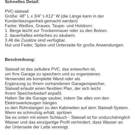
Schnelles Detail:
PVC-slatwall
Größe: 48" L x 3/4" t-X12“ W (die Länge kann in der
Kundenbezogenheit gemacht werden)
Farbe: Weißes, Graues, Taupe- und Holzkorn;
1. Berge leicht zur Trockenmauer oder zu den Bolzen.
2. dauerhaftes einfaches zu säubern.
3.All die Zusätze sind verfügbar.
Nut und Feder, Spitze und Unterseite für große Anwendungen.
Beschreibung:
Slatwall ist das zelluläre PVC, das entworfen ist,
um Ihre Garage zu speichern und zu organisieren.
Verwendet als komplette Wand oder als
Ergänzung zu Ihrem vorhandenen Garagenspeicher,
Slatwall erlaubt einen flexiblen Plan, der sich leicht
Ihrem Speicher
bedarf anpaßt.
Halten Sie die Garage sauber, indem Sie alles von den
Elektrowerkzeugen hängen
zu
den
Rührstangen zu
den
Kabinetten
auf dem Slatwall-System.
Wenn es schmutzig erhält,
spritzen
Sie es unten mit einem Schlauch - Slatwall ist für undurchdringlich
Wasser und das einzigartige Profil verhindert,
dass Wasser
an
der
Unterseite der Latte vereinigt.