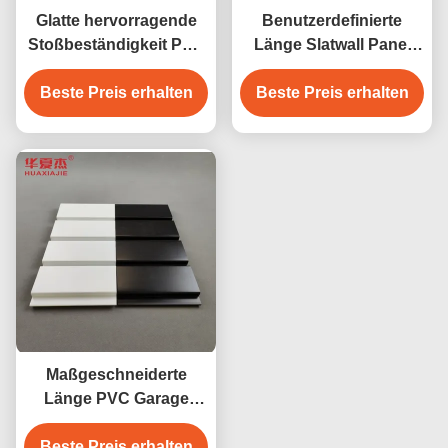
Glatte hervorragende
Benutzerdefinierte
Stoßbeständigkeit PVC
Länge Slatwall Panel
Garagenwand
farbenfrohe
Haltbarkeit PVC Balk
Beste Preis erhalten
Beste Preis erhalten
Garagenplatte
Slatwall
Innenwanddekoration
Maßgeschneiderte
Länge PVC Garage
Wand mit
Beste Preis erhalten
hervorragender