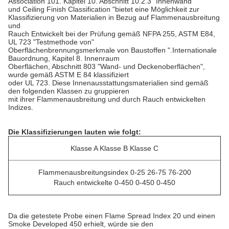
Association 101. Kapitel 10. Abschnitt 10.2.3 "Innenwand"
und
Ceiling Finish Classification "bietet eine Möglichkeit zur
Klassifizierung von Materialien in Bezug auf Flammenausbreitung
und
Rauch
Entwickelt bei der Prüfung gemäß NFPA 255, ASTM E84,
UL 723 "Testmethode von"
Oberflächenbrennungsmerkmale
von Baustoffen ".Internationale
Bauordnung, Kapitel 8. Innenraum
Oberflächen, Abschnitt 803 "Wand- und Deckenoberflächen",
wurde
gemäß ASTM E 84
klassifiziert
oder UL 723. Diese Innenausstattungsmaterialien sind
gemäß
den folgenden
Klassen
zu gruppieren
mit ihrer Flammenausbreitung und durch Rauch entwickelten
Indizes.
Die Klassifizierungen lauten wie folgt:
Klasse A Klasse B Klasse C
Flammenausbreitungsindex 0-25 26-75 76-200
Rauch entwickelte 0-450 0-450 0-450
Da die getestete Probe einen Flame Spread Index 20 und einen
Smoke Developed 450 erhielt, würde sie den