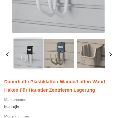
Dauerhafte Plastiklatten-Wände/Latten-Wand-
Haken Für Haustier Zentrieren Lagerung
Markenname:
huaxiajie
Modellnummer: