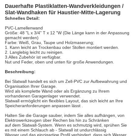
Dauerhafte Plastiklatten-Wandverkleidungen /
Slat-Wandhaken für Haustier-Mitte-Lagerung
Schnelles Detail:
PVC-Lamellenwand
Größe: 48 "L x 3/4" T x 12 "W (Die Länge kann in der Anpassung
gemacht werden)
Farbe: Weiß, Grau, Taupe und Holzmaserung;
1. Kann leicht an Trockenbau oder Stollen montiert werden.
2. Langlebig leicht zu reinigen.
3.Alles Zubehör ist verfügbar.
Nut und Feder, oben und unten für große Anwendungen.
Beschreibung:
Bei Slatwall handelt es sich um Zell-PVC zur Aufbewahrung und
Organisation Ihrer Garage.
Wird als komplette Wand oder als
Ergänzung zu Ihrem
vorhandenen Garagenlager verwendet.
Slatwall ermöglicht ein flexibles Layout, das sich leicht an Ihre
Speicheranforderungen
anpassen lässt
.
Halten Sie die Garage sauber, indem Sie alles aufhängen, von
Elektrowerkzeugen über Rechen bis hin zu Schränken
auf dem Slatwall-System.
Wenn es schmutzig wird, sprühen Sie
es mit einem Schlauch ab - Slatwall ist undurchlässig
Wasser und das einzigartige Profil verhindert, dass sich
Wasser