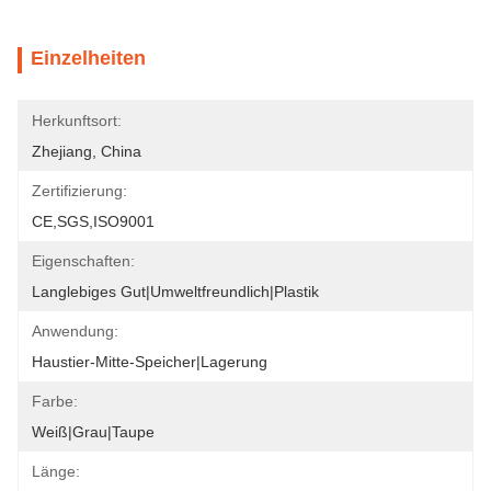
Einzelheiten
Herkunftsort:
Zhejiang, China
Zertifizierung:
CE,SGS,ISO9001
Eigenschaften:
Langlebiges Gut|Umweltfreundlich|Plastik
Anwendung:
Haustier-Mitte-Speicher|Lagerung
Farbe:
Weiß|Grau|Taupe
Länge: