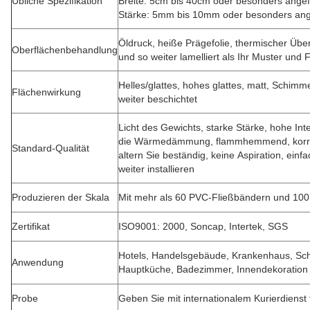
Übliche Spezifikation
Breite: 5cm bis 40cm oder besonders angefe
Stärke: 5mm bis 10mm oder besonders ange
Öldruck, heiße Prägefolie, thermischer Üb
Oberflächenbehandlung
und so weiter lamelliert als Ihr Muster und 
Helles/glattes, hohes glattes, matt, Schimme
Flächenwirkung
weiter beschichtet
Licht des Gewichts, starke Stärke, hohe Inte
die Wärmedämmung, flammhemmend, korro
Standard-Qualität
altern Sie beständig, keine Aspiration, ein
weiter installieren
Produzieren der Skala
Mit mehr als 60 PVC-Fließbändern und 10
Zertifikat
ISO9001: 2000, Soncap, Intertek, SGS
Hotels, Handelsgebäude, Krankenhaus, Sc
Anwendung
Hauptküche, Badezimmer, Innendekoration 
Probe
Geben Sie mit internationalem Kurierdienst 