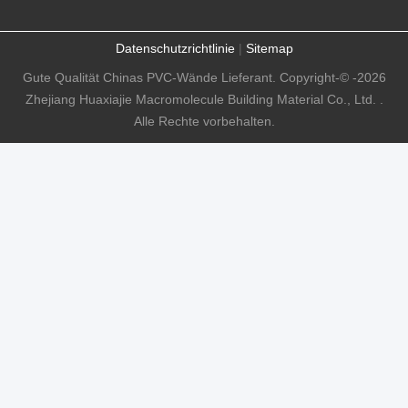
Datenschutzrichtlinie
|
Sitemap
Gute Qualität Chinas PVC-Wände Lieferant. Copyright-© -2026
Zhejiang Huaxiajie Macromolecule Building Material Co., Ltd. .
Alle Rechte vorbehalten.