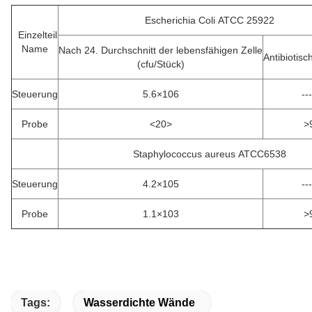
Escherichia Coli ATCC 25922
Einzelteil
Name
Nach 24. Durchschnitt der lebensfähigen Zelle
Antibiotisc
(cfu/Stück)
Steuerung
5.6×106
---
Probe
<20>
>
Staphylococcus aureus ATCC6538
Steuerung
4.2×105
---
Probe
1.1×103
>
Tags:
Wasserdichte Wände