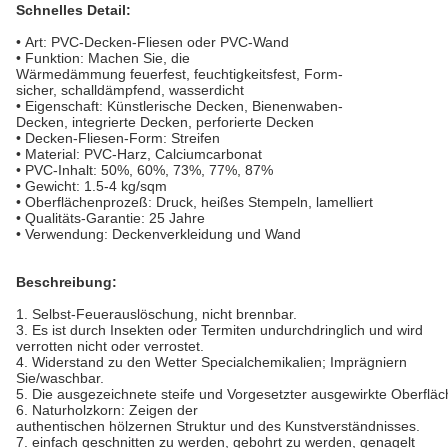
Schnelles Detail:
• Art: PVC-Decken-Fliesen oder PVC-Wand
• Funktion: Machen Sie, die
Wärmedämmung feuerfest, feuchtigkeitsfest, Form-
sicher, schalldämpfend, wasserdicht
• Eigenschaft: Künstlerische Decken, Bienenwaben-
Decken, integrierte Decken, perforierte Decken
• Decken-Fliesen-Form: Streifen
• Material: PVC-Harz, Calciumcarbonat
• PVC-Inhalt: 50%, 60%, 73%, 77%, 87%
• Gewicht: 1.5-4 kg/sqm
• Oberflächenprozeß: Druck, heißes Stempeln, lamelliert
• Qualitäts-Garantie: 25 Jahre
• Verwendung: Deckenverkleidung und Wand
Beschreibung:
1. Selbst-Feuerauslöschung, nicht brennbar.
3. Es ist durch Insekten oder Termiten undurchdringlich und wird
verrotten nicht oder verrostet.
4. Widerstand zu den Wetter Specialchemikalien; Imprägniern
Sie/waschbar.
5. Die ausgezeichnete steife und Vorgesetzter ausgewirkte Oberfläc
6. Naturholzkorn: Zeigen der
authentischen hölzernen Struktur und des Kunstverständnisses.
7. einfach geschnitten zu werden, gebohrt zu werden, genagelt