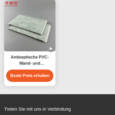
Antiseptische PVC-
Wand- und
Deckenplatten 250 mm
Beste Preis erhalten
Breite Wasserdicht
Antikorrosive
Treten Sie mit uns in Verbindung