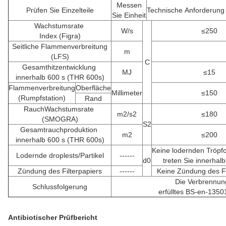
Messen
Prüfen Sie Einzelteile
Technische Anforderung
Sie Einheit
Wachstumsrate
W/s
≤250
Index
(Figra)
Seitliche Flammenverbreitung
m
(LFS)
C
Gesamthitzentwicklung
MJ
≤15
innerhalb
600 s (THR 600s)
Flammenverbreitung
Oberfläche
Millimeter
≤150
(Rumpfstation)
Rand
RauchWachstumsrate
m2/s2
≤180
(SMOGRA)
S2
Gesamtrauchproduktion
m2
≤200
innerhalb
600 s (THR 600s)
Keine lodernden Tröpfc
Lodernde droplests/Partikel
------
d0
treten Sie innerhal
Zündung des Filterpapiers
------
Keine Zündung des Fi
Die Verbrennung
Schlussfolgerung
erfülltes BS-en-1350
Antibiotischer Prüfbericht