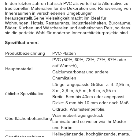
In den letzten Jahren hat sich PVC als vorteilhafte Alternative zu
traditionellen Materialien für die Dekoration und Renovierung von
Innenräumen in verschiedenen Umgebungen
herausgestellt.Seine Vielseitigkeit macht ihn ideal für
Wohnungen, Hotels, Restaurants, Industrieeinheiten, Büroräume,
Bäder, Küchen und Wäschereien.und ästhetischen Reiz, so dass
sie die perfekte Wahl für moderne Innenarchitekturprojekte sind.
Spezifikationen:
Produktbezeichnung
PVC-Platten
PVC (50%, 60%, 73%, 77%, 87% oder
auf Wunsch),
Hauptmaterial
Calciumcarbonat und andere
Chemikalien
Länge: angepasste Größe, z. B. 2,95 m,
3 m, 3,8 m, 5,6 m, 5,8 m, 5,95 m
übliche Spezifikation
Breite: 5cm bis 40cm oder angepasst
Dicke: 5 mm bis 10 mm oder nach Maß
Öldruck, Warmstempelfolie,
Wärmeübertragungsdruck
Oberflächenbehandlung
Laminate und so weiter wie Ihr Muster
und Farbe
Helle/glänzende, hochglänzende, matte,