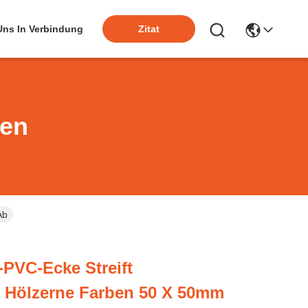
 Uns In Verbindung
Zitat
ten
Ab
-PVC-Ecke Streift
e Hölzerne Farben 50 X 50mm