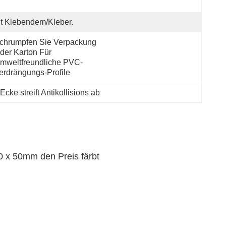
t Klebendem/Kleber.
chrumpfen Sie Verpackung 
der Karton Für 
mweltfreundliche PVC-
erdrängungs-Profile
cke streift Antikollisions ab
0 x 50mm den Preis färbt