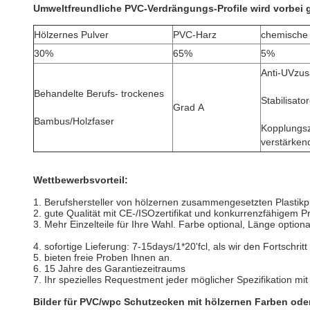
Umweltfreundliche PVC-Verdrängungs-Profile
wird vorbei
Hölzernes Pulver
PVC-Harz
chemische
30%
65%
5%
Anti-UVzus
Behandelte Berufs- trockenes
Stabilisato
Grad A
Bambus/Holzfaser
Kopplungsz
verstärken
Wettbewerbsvorteil:
1. Berufshersteller von hölzernen zusammengesetzten Plastik
2. gute Qualität mit CE-/ISOzertifikat und konkurrenzfähigem Pr
3. Mehr Einzelteile für Ihre Wahl. Farbe optional, Länge optiona
4. sofortige Lieferung: 7-15days/1*20'fcl, als wir den Fortschrit
5. bieten freie Proben Ihnen an.
6. 15 Jahre des Garantiezeitraums
7. Ihr spezielles Requestment jeder möglicher Spezifikation mit
Bilder für PVC/wpc Schutzecken mit hölzernen Farben ode