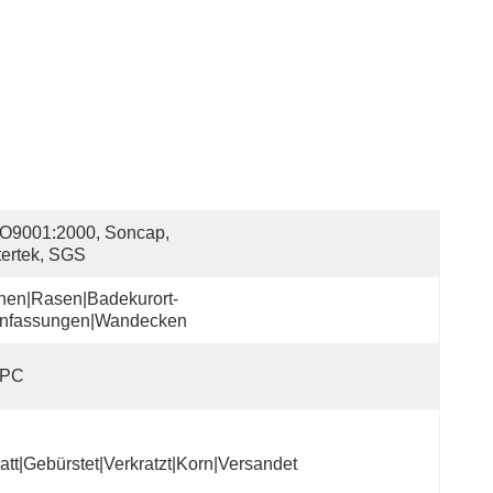
O9001:2000, Soncap, 
tertek, SGS
nen|Rasen|Badekurort-
infassungen|Wandecken
PC
att|Gebürstet|Verkratzt|Korn|Versandet