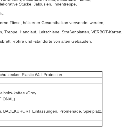
dekorative Stücke, Jalousien, Innentreppe,
tc.
zerne Fliese, hölzerner Gesamtbalkon verwendet werden,
, Treppe, Handlauf, Leitschiene, Straßenplatten, VERBOT-Karten,
rett, -rohre und -standorte von alten Gebäuden,
utzecken Plastic Wall Protection
lholz/-kaffee /Grey
OPTIONAL)
l u. BADEKURORT Einfassungen, Promenade, Spielplatz.