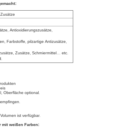
 gemacht:
 Zusätze
ätze, Antioxidierungszusätze,
ren, Farbstoffe, pilzartige Antizusätze,
usätze, Zusätze, Schmiermittel… etc.
d.
produkten
eis
l, Oberfläche optional.
t empfingen.
 Volumen ist verfügbar.
r mit weißen Farben: