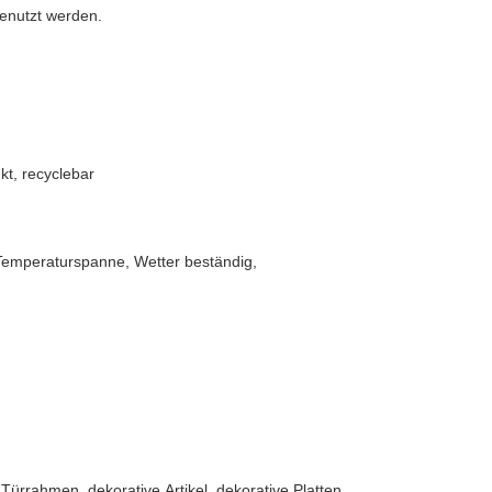
benutzt werden.
t, recyclebar
n Temperaturspanne, Wetter beständig,
Türrahmen, dekorative Artikel, dekorative Platten,