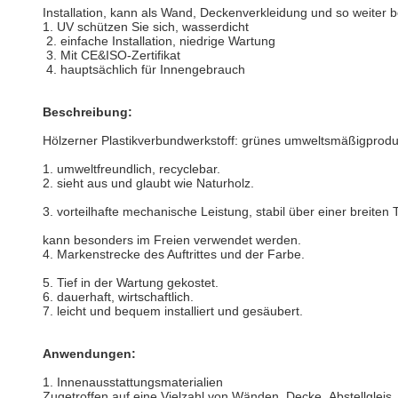
Installation, kann als Wand, Deckenverkleidung und so weiter 
1. UV schützen Sie sich, wasserdicht
2. einfache Installation, niedrige Wartung
3. Mit CE&ISO-Zertifikat
4. hauptsächlich für Innengebrauch
Beschreibung:
Hölzerner Plastikverbundwerkstoff: grünes umweltsmäßigproduk
1. umweltfreundlich, recyclebar.
2. sieht aus und glaubt wie Naturholz.
3. vorteilhafte mechanische Leistung, stabil über einer breite
kann besonders im Freien verwendet werden.
4. Markenstrecke des Auftrittes und der Farbe.
5. Tief in der Wartung gekostet.
6. dauerhaft, wirtschaftlich.
7. leicht und bequem installiert und gesäubert.
Anwendungen:
1. Innenausstattungsmaterialien
Zugetroffen auf eine Vielzahl von Wänden, Decke, Abstellgleis, 