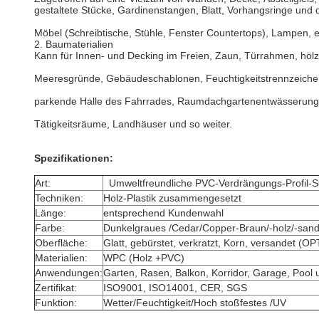
gestaltete Stücke, Gardinenstangen, Blatt, Vorhangsringe und 
Möbel (Schreibtische, Stühle, Fenster Countertops), Lampen, e
2. Baumaterialien
Kann für Innen- und Decking im Freien, Zaun, Türrahmen, höl
Meeresgründe, Gebäudeschablonen, Feuchtigkeitstrennzeichen
parkende Halle des Fahrrades, Raumdachgartenentwässerungsb
Tätigkeitsräume, Landhäuser und so weiter.
Spezifikationen:
Art:
Umweltfreundliche PVC-Verdrängungs-Profil-Sch
Techniken:
Holz-Plastik zusammengesetzt
Länge:
entsprechend Kundenwahl
Farbe:
Dunkelgraues /Cedar/Copper-Braun/-holz/-sande
Oberfläche:
Glatt, gebürstet, verkratzt, Korn, versandet (
Materialien:
WPC (Holz +PVC)
Anwendungen:
Garten, Rasen, Balkon, Korridor, Garage, Poo
Zertifikat:
ISO9001, ISO14001, CER, SGS
Funktion:
Wetter/Feuchtigkeit/Hoch stoßfestes /UV