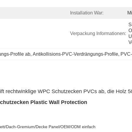
Installation War:
Mi
S
O
Verpackung Informationen:
U
V
ungs-Profile ab
, 
Antikollisions-PVC-Verdrängungs-Profile
, 
PVC-E
eift rechtwinklige WPC Schutzecken PVCs ab, die Holz 5
hutzecken Plastic Wall Protection
rett/Dach-Gremium/Decke Panel/OEM/ODM einfach