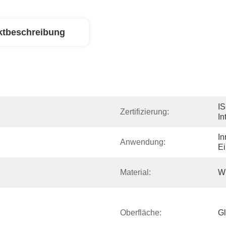
ktbeschreibung
IS
Zertifizierung:
In
In
Anwendung:
E
Material:
W
Oberfläche:
Gl