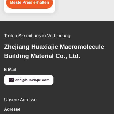
Quadrat/verborgener/V-
Beste Preis erhalten
Nut-Rand-
Feuchtigkeitsbeständigkeit
Treten Sie mit uns in Verbindung
Zhejiang Huaxiajie Macromolecule
Building Material Co., Ltd.
E-Mail
eric@huaxiajie.com
Unsere Adresse
Adresse