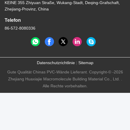
KEINE 355 Zhiyuan Straße, Wukang-Stadt, Deqing-Grafschaft,
Zhejiang-Provinz, China
Telefon
86-572-8080336
Datenschutzrichtlinie
|
Sitemap
Gute Qualität Chinas PVC-Wände Lieferant. Copyright-© -2026
Zhejiang Huaxiajie Macromolecule Building Material Co., Ltd. .
Alle Rechte vorbehalten.