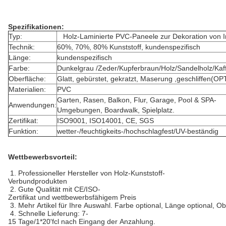
Spezifikationen:
Typ:
Holz-Laminierte PVC-Paneele zur Dekoration von
Technik:
60%, 70%, 80% Kunststoff, kundenspezifisch
Länge:
kundenspezifisch
Farbe:
Dunkelgrau /Zeder/Kupferbraun/Holz/Sandelholz/Kaf
Oberfläche:
Glatt, gebürstet, gekratzt, Maserung ,geschliffen(O
Materialien:
PVC
Garten, Rasen, Balkon, Flur, Garage, Pool & SPA-
Anwendungen:
Umgebungen, Boardwalk, Spielplatz.
Zertifikat:
ISO9001, ISO14001, CE, SGS
Funktion:
wetter-/feuchtigkeits-/hochschlagfest/UV-beständig
Wettbewerbsvorteil:
1. Professioneller Hersteller von Holz-Kunststoff-
Verbundprodukten
2. Gute Qualität mit CE/ISO-
Zertifikat und wettbewerbsfähigem Preis
3. Mehr Artikel für Ihre Auswahl. Farbe optional, Länge optional, O
4. Schnelle Lieferung: 7-
15 Tage/1*20'fcl nach Eingang der Anzahlung.