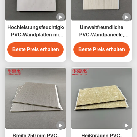
Hochleistungsfeuchtigkeitsdichte
Umweltfreundliche
PVC-Wandplatten mit
PVC-Wandpaneele,
Marmorgestaltung
laminierte PVC-
Beste Preis erhalten
Beste Preis erhalten
Dekorplatten für die
Hauswand
Breite 250 mm PVC-
Heißprägen PVC-