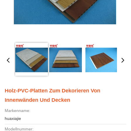
Holz-PVC-Platten Zum Dekorieren Von
Innenwänden Und Decken
Markenname:
huaxiajie
Modellnummer: