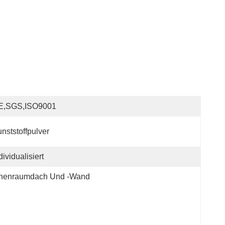
E,SGS,ISO9001
nststoffpulver
dividualisiert
nnenraumdach Und -wand