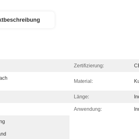
ktbeschreibung
Zertifizierung:
C
ch 
Material:
Ku
Länge:
In
Anwendung:
I
ng 
and