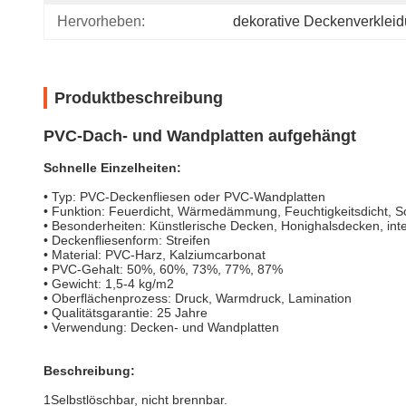
Hervorheben:
dekorative Deckenverklei
Produktbeschreibung
PVC-Dach- und Wandplatten aufgehängt
Schnelle Einzelheiten:
• Typ: PVC-Deckenfliesen oder PVC-Wandplatten
• Funktion: Feuerdicht, Wärmedämmung, Feuchtigkeitsdicht, Sc
• Besonderheiten: Künstlerische Decken, Honighalsdecken, inte
• Deckenfliesenform: Streifen
• Material: PVC-Harz, Kalziumcarbonat
• PVC-Gehalt: 50%, 60%, 73%, 77%, 87%
• Gewicht: 1,5-4 kg/m2
• Oberflächenprozess: Druck, Warmdruck, Lamination
• Qualitätsgarantie: 25 Jahre
• Verwendung: Decken- und Wandplatten
Beschreibung:
1Selbstlöschbar, nicht brennbar.