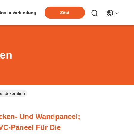
 Uns In Verbindung
Zitat
ten
endekoration
ken- Und Wandpaneel;
VC-Paneel Für Die