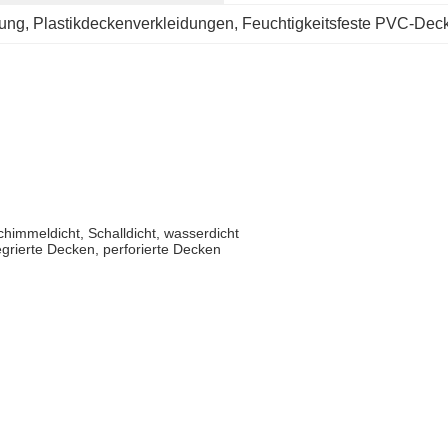
dung
, 
Plastikdeckenverkleidungen
, 
Feuchtigkeitsfeste PVC-Dec
himmeldicht, Schalldicht, wasserdicht
grierte Decken, perforierte Decken