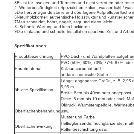
3Es ist für Insekten und Termiten und nicht verrotten oder roste
4. Wetterbeständigkeit / Spezialchemikalien; wasserdicht / was
5Die hervorragende starre und überlegene Aufpralloberfläche i
6Naturholzkörner: authentische Holzstruktur und künstlerischer
7Man schneidet, bohrt, nagelt, sägt und nietet leicht.
8- Schnelle Wartung und kein Lackieren.
9Die einfache und schnelle Installation spart viel Zeit und Arbei
Spezifikationen:
Produktbezeichnung
PVC-Dach- und Wandplatten aufgehän
PVC (50%, 60%, 73%, 77%, 87% oder 
Hauptmaterial
Kalziumcarbonat und
andere chemische Stoffe
Länge: angepasste Größe, z. B. 2,95 m
5,95 m
übliche Spezifikation
Breite: 5cm bis 40cm oder angepasst
Dicke: 5 mm bis 10 mm oder nach Ma
Öldruck, Warmstempelfolie, Wärmeübe
Oberflächenbehandlung
usw.
Muster und Farbe
Helle/glänzende, hochglänzende, matt
Oberflächenwirkung
Rollenbeschichtung usw.