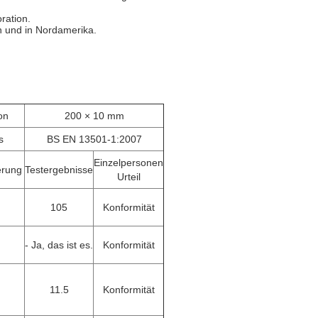
ration.
n und in Nordamerika.
on
200 × 10 mm
s
BS EN 13501-1:2007
Einzelpersonen
erung
Testergebnisse
Urteil
105
Konformität
- Ja, das ist es.
Konformität
11.5
Konformität