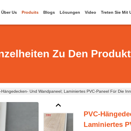
Über Us
Produits
Blogs
Lösungen
Video
Treten Sie Mit
nzelheiten Zu Den Produk
Hängedecken- Und Wandpaneel; Laminiertes PVC-Paneel Für Die Inn
PVC-Hängedec
Laminiertes P