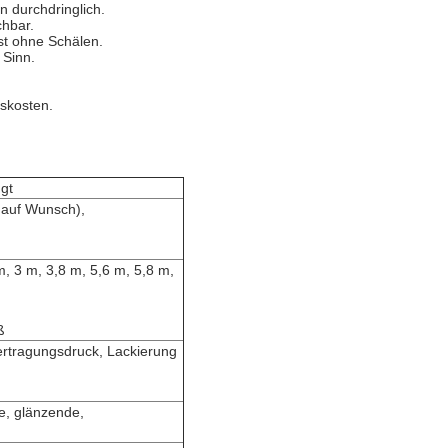
n durchdringlich.
chbar.
st ohne Schälen.
 Sinn.
tskosten.
gt
auf Wunsch),
, 3 m, 3,8 m, 5,6 m, 5,8 m,
ß
rtragungsdruck, Lackierung
e, glänzende,