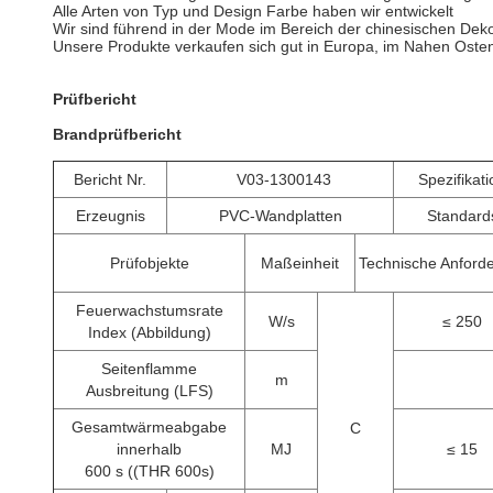
Alle Arten von Typ und Design Farbe haben wir entwickelt
Wir sind führend in der Mode im Bereich der chinesischen Deko
Unsere Produkte verkaufen sich gut in Europa, im Nahen Oste
Prüfbericht
Brandprüfbericht
Bericht Nr.
V03-1300143
Spezifikati
Erzeugnis
PVC-Wandplatten
Standard
Prüfobjekte
Maßeinheit
Technische Anford
Feuerwachstumsrate
W/s
≤ 250
Index (Abbildung)
Seitenflamme
m
Ausbreitung (LFS)
Gesamtwärmeabgabe
C
innerhalb
MJ
≤ 15
600 s ((THR 600s)